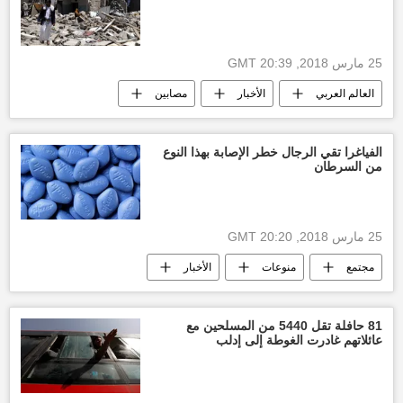
25 مارس 2018, 20:39 GMT
العالم العربي
الأخبار
مصابين
أنصار الله
الجيش اليمني
وزارة حقوق الإنسان اليمنية
خسائر مادية
الفياغرا تقي الرجال خطر الإصابة بهذا النوع
من السرطان
أخبار اليمن الأن
الحرب على اليمن
25 مارس 2018, 20:20 GMT
مجتمع
منوعات
الأخبار
الفياغرا
الولايات المتحدة الأمريكية
السرطان
81 حافلة تقل 5440 من المسلحين مع
عائلاتهم غادرت الغوطة إلى إدلب