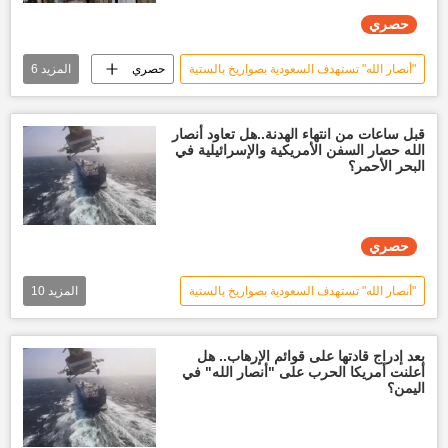
حصري
"أنصار الله" تستهدف السعودية بصواريخ بالستية
حصري
المزيد
6
تقارير سبوتنيك
الحرب على اليمن
أخبار اليمن الأن
أنصار الله
إسرائيل
قبل ساعات من انتهاء الهدنة..هل تعاود أنصار
الله حصار السفن الأمريكية والإسرائيلية في
العالم العربي
البحر الأحمر؟
حصري
"أنصار الله" تستهدف السعودية بصواريخ بالستية
المزيد
10
حصري
تقارير سبوتنيك
الحرب على اليمن
أخبار اليمن الأن
بعد إدراج قادتها على قوائم الإرهاب.. هل
أعلنت أمريكا الحرب على "أنصار الله" في
قصف اليمن
المبعوث الأممي إلى اليمن
اليمن؟
أنصار الله
إسرائيل
أخبار إسرائيل اليوم
البحر الأحمر