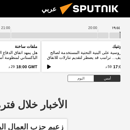
عربي
21:00
20:00
١٩:٤٤
م سبوتنيك
ملفات ساخنة
ات روسية على البنية التحتية المستخدمة لصالح
هل يمهد اتفاق الدفاع 
ت كييف... ترامب قد يضطر لتقديم تنازلات للاتفاق
الباكستاني لمنظومة أمن
إيران
18:00 GMT
17:00 G
59 د
29 د
أمس
اليوم
الأخبار خلال فترة معينة
زعيم حزب العمال البر