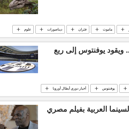
ماموث
فئران
ديناصورات
علوم
. ويقود يوفنتوس إلى ربع
يوفنتوس
أخبار دوري أبطال أوروبا
يد
سينما العربية بفيلم مصري