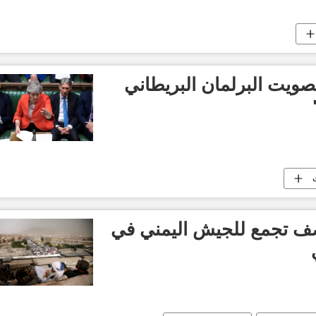
صويت البرلمان البريطاني
صف تجمع للجيش اليمني في