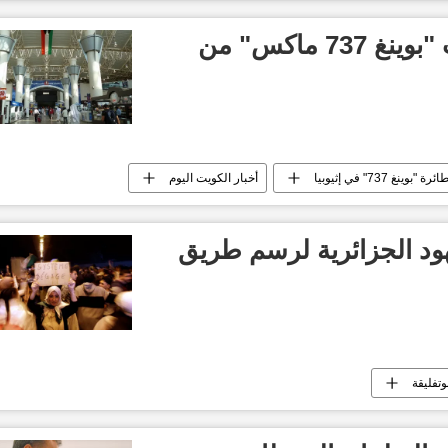
تعليق تشغيل طائرات "بوينغ 737 ماكس" من
وينغ 737" في إثيوبيا
أخبار الكويت اليوم
هود الجزائرية لرسم طريق
وتفليقة