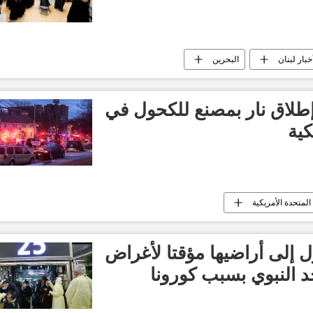
خبار لبنان
البحرين
ي إطلاق نار بمصنع للكحول في
كية
 المتحدة الأمريكية
 إلى أراضيها مؤقتا لأغراض
د النبوي بسبب كورونا