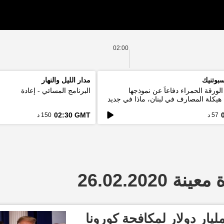
02:00
بوتنيك
مدار الليل والنهار
لورقة الحمراء دفاعاً عن نموذجها
البرنامج المسائي - إعادة
. هيكلة المصارف في لبنان، ماذا في جديد
02:30 GMT
57 د
150 د
 26.02.2020
امب يعلن عن 2.5 مليار دولار لمكافحة كورونا