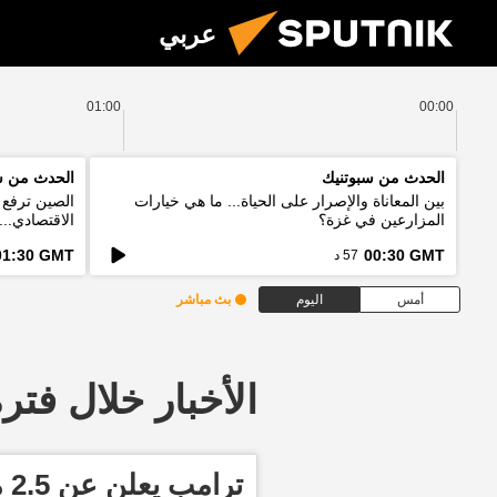
عربي
01:00
00:00
الحدث من سبوتنيك
الحدث من س
بين المعاناة والإصرار على الحياة... ما هي خيارات
الصين ترفع ا
المزارعين في غزة؟
الاقتصادي..
الخطط؟
01:30 GMT
00:30 GMT
57 د
أمس
اليوم
بث مباشر
الأخبار خلال فترة معينة
تر