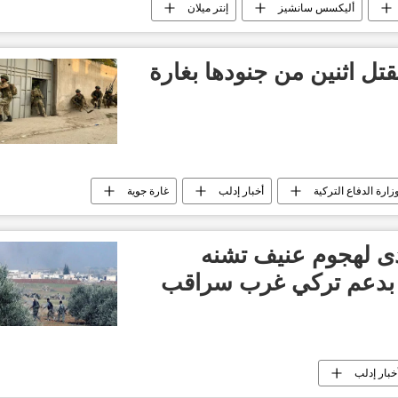
أليكسس سانشيز
إنتر ميلان
قتل اثنين من جنودها بغارة
زارة الدفاع التركية
أخبار إدلب
غارة جوية
ى لهجوم عنيف تشنه
" بدعم تركي غرب سراقب
خبار إدلب