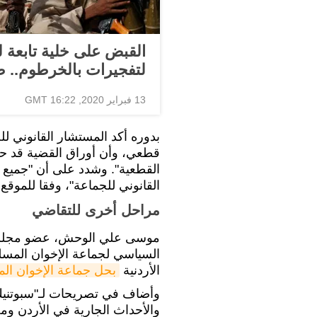
القبض على خلية تابعة
لتفجيرات بالخرطوم.. 
13 فبراير 2020, 16:22 GMT
بدوره أكد المستشار القانوني لل
قطعي، وأن أوراق القضية قد حو
القطعية". وشدد على أن "جميع ا
القانوني للجماعة"، وفقا للموق
مراحل أخرى للتقاضي
موسى علي الوحش، عضو مجلس ال
السياسي لجماعة الإخوان المسلم
الأردنية
بحل جماعة الإخوان ال
وأضاف في تصريحات لـ"سبوتنيك"،
والأحداث الجارية في الأردن ومح