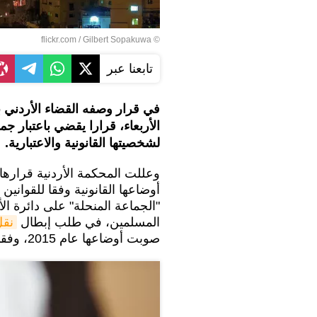
Gilbert Sopakuwa
© flickr.com /
تابعنا عبر
في قرار وصفه القضاء الأردني ب
الأربعاء، قرارا يقضي باعتبار ج
لشخصيتها القانونية والاعتبارية.
وعللت المحكمة الأردنية قرارها
أوضاعها القانونية وفقا للقوانين 
"الجماعة المنحلة" على دائرة ا
المسلمين، في طلب إبطال
نقل
صوبت أوضاعها عام 2015، وفقا لوكالة الأنباء الأردنية "بترا".