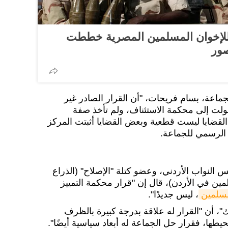
 للإخوان المسلمين المصرية خططت
صور
جماعة، بسام فريحات، "أن القرار الصادر غير
لت إلى محكمة الاستئناف، ولم تأخذ صفة
لقضايا ليست قطعية وبعض القضايا أثبتت المركز
ع الرسمي للجماعة.
نواب الأردني، وعضو كتلة "الإصلاح" (الذراع
ين في الأردن)، قال إن "قرار محكمة التمييز
مسلمين
، ليس جديدًا".
 أن "القرار له علاقة بدرجة كبيرة بالظرف
يطها، فقرار حل الجماعة له أبعاد سياسية أيضًا".