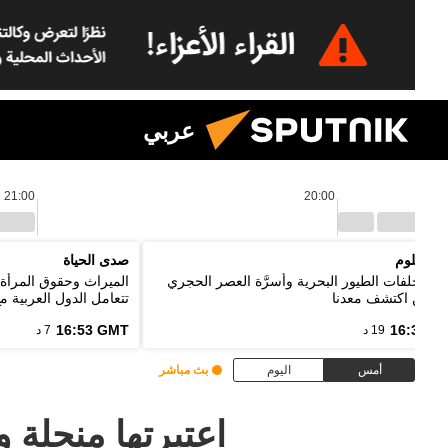
عربي
21:00
20:00
يا العلوم
صدى الحياة
ئد مخلفات الطيور البحرية وأسرَّة العصر الحجري
الميراث وحقوق المرأة 
ل من اكتشف معدنا
تتعامل الدول العربية م
16:53 GMT
16:33 G
19 د
7 د
أمس
اليوم
بث مباشر
اعتبرتها منحلة 