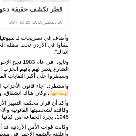
قطر تكشف حقيقة دعهما
16 ديسمبر 2019, 19:29 GMT
نشأوا في الأردن تحت مظلة الحك
آنذاك".
وتابع: "في عا
الشارع ينظر لهم بأنهم الحزب ال
وسيطروا على أكبر النقابات المه
واستطرد: "جاء قانون الأحزاب ا
أوضاعها
، وكان هناك انشقاق، و
وأكد أن قرار محكمة التمييز الأ
وفاقدة لشخصيتها القانونية وال
1946، يجرد الجماعة من كيانها وشرعيتها".
وكانت قوات الأمن الأردنية قد
وأغلقته بالشمع الأحمر في منتصف ن