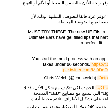
 راحة للأذن خالية من الضغط أو الألم أو التهيج،
أضافت أن سماعات "UE Fits" "توفر عزلا فائقا للضوضاء السلبية، وذلك لأن
بيعيا يمنع الضوضاء المحيطة.
MUST TRY THESE. The new UE Fits true 
Ultimate Ears have gel-filled tips that har
a perfect fit.
You start the mold process with an app 
takes under 60 seconds.
https://
pic.twitter.com/Ml9Dq
Octo
سلكية
الجديدة لكي تتكيف مع شكل الأذن، فذلك
بفضل استخدامها تقنية "Lightform" التي تندمج مع مصابيح "LED" المدمجة
اعد على تشكيل الأطراف لتلائم محيط أذنيك.
ويبلغ سعر سماعات "UE Fits" الجديدة 249 دولارا أمريكيا، وتتمتع بعمر بطارية