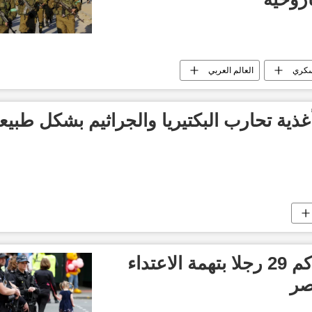
كري
العالم العربي
.أغذية تحارب البكتيريا والجراثيم بشكل طبي
القضاء البريطاني يحاكم 29 رجلا بتهمة الاعتداء
صر