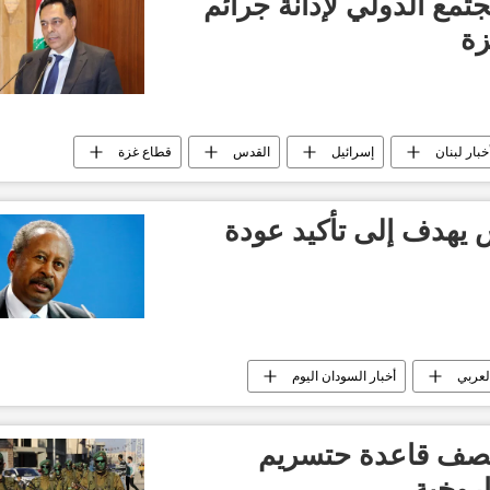
مع الدولي لإدانة جرائم
زة
خبار لبنان
إسرائيل
القدس
قطاع غزة
يهدف إلى تأكيد عودة
العربي
أخبار السودان اليوم
قصف قاعدة حتسريم
اروخية