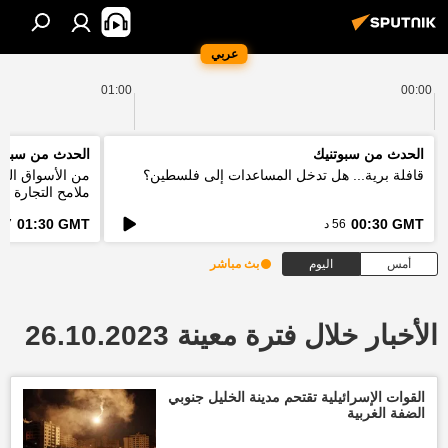
عربي
01:00
00:00
الحدث من سبوتنيك
الحدث من سبوت
قافلة برية... هل تدخل المساعدات إلى فلسطين؟
من الأسواق التق
ملامح التجارة ا
الطاقة؟
01:30 GMT
00:30 GMT
56 د
57 د
أمس
اليوم
بث مباشر
الأخبار خلال فترة معينة 26.10.2023
القوات الإسرائيلية تقتحم مدينة الخليل جنوبي
الضفة الغربية