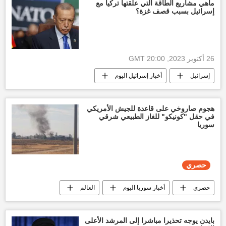
العالم العربي
الأخبار
ماهي مشاريع الطاقة التي علقتها تركيا مع
إسرائيل بسبب قصف غزة؟
26 أكتوبر 2023, 20:00 GMT
إسرائيل
أخبار إسرائيل اليوم
أخبار تركيا اليوم
قطاع غزة
اقتصاد
العالم
العالم العربي
هجوم صاروخي على قاعدة للجيش الأمريكي
في حقل "كونيكو" للغاز الطبيعي شرقي
سوريا
حصري
حصري
أخبار سوريا اليوم
العالم
أخبار العالم الآن
الولايات المتحدة الأمريكية
العالم العربي
بايدن يوجه تحذيرا مباشرا إلى المرشد الأعلى