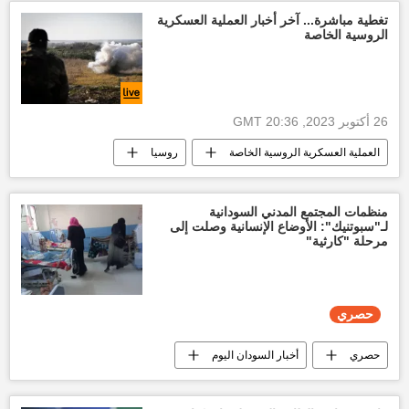
إسرائيل
طوفان الأقصى
تغطية مباشرة... آخر أخبار العملية العسكرية
الروسية الخاصة
26 أكتوبر 2023, 20:36 GMT
العملية العسكرية الروسية الخاصة
روسيا
رصد عسكري
منظمات المجتمع المدني السودانية
لـ"سبوتنيك": الأوضاع الإنسانية وصلت إلى
مرحلة "كارثية"
حصري
حصري
أخبار السودان اليوم
الجيش السوداني
قوات الدعم السريع السودانية