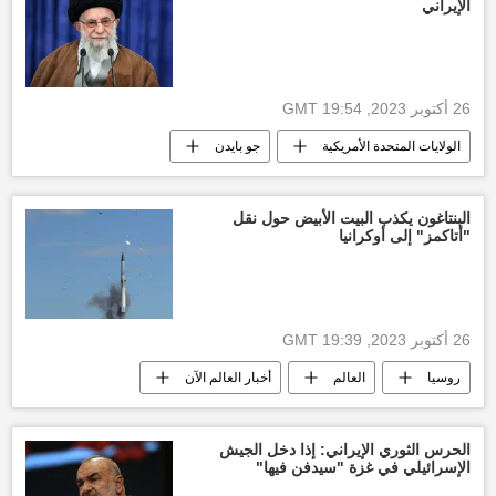
الإيراني
26 أكتوبر 2023, 19:54 GMT
الولايات المتحدة الأمريكية
جو بايدن
إيران
أخبار إيران
إسرائيل
حركة حماس
أخبار فلسطين اليوم
البنتاغون يكذب البيت الأبيض حول نقل
"أتاكمز" إلى أوكرانيا
العالم
أخبار العالم الآن
العالم العربي
الأخبار
26 أكتوبر 2023, 19:39 GMT
روسيا
العالم
أخبار العالم الآن
الحرس الثوري الإيراني: إذا دخل الجيش
الإسرائيلي في غزة "سيدفن فيها"