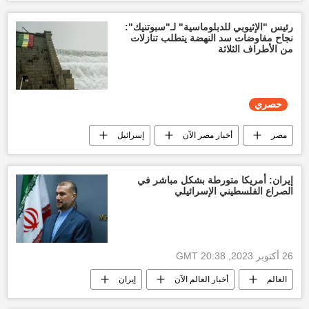
أخبار أوكرانيا
العملية العسكرية الروسية الخاصة
رئيس "الإثيوبي للدبلوماسية" لـ"سبوتنيك":
نجاح مفاوضات سد النهضة يتطلب تنازلات
من الأطراف الثلاثة
حصري
مصر
أخبار مصر الآن
إسرائيل
أخبار سد النهضة الإثيوبي
حصري
العالم العربي
إيران: أمريكا متورطة بشكل مباشر في
الصراع الفلسطيني الإسرائيلي
26 أكتوبر 2023, 20:38 GMT
العالم
أخبار العالم الآن
إيران
الولايات المتحدة الأمريكية
أخبار فلسطين اليوم