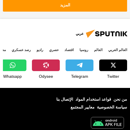
التصعيد العسكري بين غزة وإسرائيل
المزيد
العدوان الإسرائيلي على غزة
قطاع غزة
وقف إطلاق النار بين قطاع غزة وإسرائيل
التصعيد العسكري بين قطاع غزة وإسرائيل
عربي
أخبار فلسطين اليوم
أخبار إسرائيل اليوم
العالم العربي
العالم
روسيا
اقتصاد
حصري
راديو
رصد عسكري
مجتم
Whatsapp
Odysee
Telegram
Twitter
من نحن
قواعد استخدام المواد
الإتصال بنا
سياسة الخصوصية
معايير المجتمع