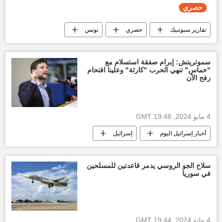
حصري
تقارير سبوتنيك
حصري
تونس
أخبار تونس اليوم
قيس سعيد
سموتريتش: إبرام صفقة استسلام مع
"حماس" تنهي الحرب "كارثة" وعلينا اقتحام
رفح الآن
4 مايو 2024, 19:48 GMT
أخبار إسرائيل اليوم
إسرائيل
التصعيد العسكري بين غزة وإسرائيل
غزة
العدوان الإسرائيلي على غزة
قطاع غزة
سلاح الجو الروسي يدمر قاعدتين للمسلحين
في سوريا
حركة حماس
العالم العربي
الأخبار
طوفان الأقصى
4 مايو 2024, 19:44 GMT