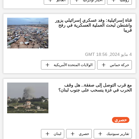
روسيا
أخبار أوكرانيا
العالم
أخبار العالم الآن
قناة إسرائيلية: وفد عسكري إسرائيلي يزور
واشنطن لبحث العملية العسكرية في رفح
قريبا
4 مايو 2024, 18:56 GMT
حركة حماس
الولايات المتحدة الأمريكية
غزة
التصعيد العسكري بين غزة وإسرائيل
العدوان الإسرائيلي على غزة
قطاع غزة
مع قرب التوصل إلى صفقة.. هل وقف
الحرب في غزة ينسحب على جنوب لبنان؟
أخبار فلسطين اليوم
العالم العربي
الأخبار
أخبار إسرائيل اليوم
حصري
تقارير سبوتنيك
حصري
لبنان