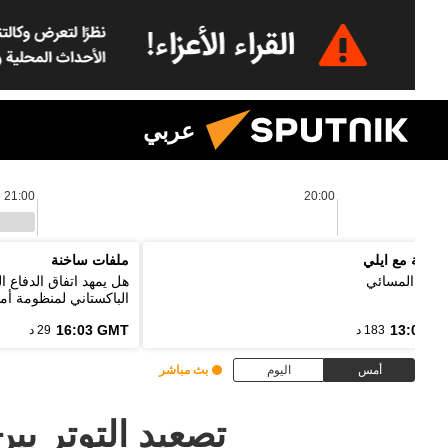
عربي
21:00
20:00
لموجة مع ايلي
ملفات ساخنة
رنامج المسائي
هل يمهد اتفاق الدفاع 
الباكستاني لمنظومة أمن
16:03 GMT
13:00 G
183 د
29 د
أمس
اليوم
بث مباشر
تصعيد التوتر بي