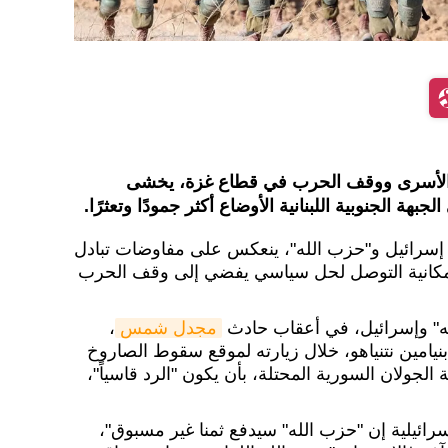
الأسرى ووقف الحرب في قطاع غزة، يخشى
بهة الجنوبية اللبنانية الأوضاع أكثر جمودًا وتعثرًا.
ن إسرائيل و"حزب الله"، ينعكس على مفاوضات تبادل
مكانية التوصل لحل سياسي يفضي إلى وقف الحرب
له" وإسرائيل، في أعقاب حادث
مجدل شمس
،
نيامين نتنياهو، خلال زيارته لموقع سقوط الصاروخ
لان السورية المحتلة، بأن يكون "الرد قاسياً"،
ائيلية إن "حزب الله" سيدفع ثمنا غير مسبوق"،