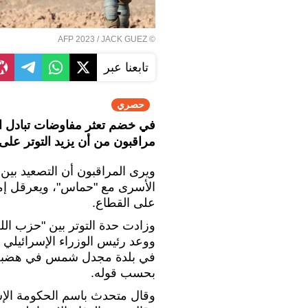
© AFP 2023 / JACK GUEZ
تابعنا عبر
حصري
في خضم تعثر مفاوضات تبادل 
مراقبون من أن يزيد التوتر على الج
ويرى المراقبون أن التصعيد بي
الأسرى مع "حماس"، ويعرقل إ
على القطاع.
وزادت حدة التوتر بين "حزب ال
ووعد رئيس الوزراء الإسرائيلي ب
في بلدة مجدل شمس في هضبة الجو
بحسب قوله.
وقال متحدث باسم الحكومة الإسر