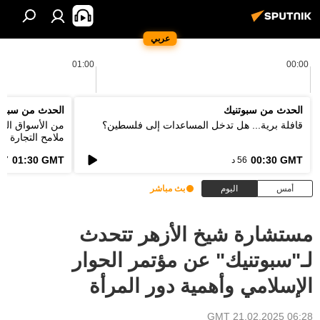
عربي
01:00
00:00
الحدث من سبوتنيك
الحدث من سبوت
قافلة برية... هل تدخل المساعدات إلى فلسطين؟
من الأسواق التق
ملامح التجارة ا
الطاقة؟
01:30 GMT
00:30 GMT
56 د
57 د
أمس
اليوم
بث مباشر
مستشارة شيخ الأزهر تتحدث
لـ"سبوتنيك" عن مؤتمر الحوار
الإسلامي وأهمية دور المرأة
06:28 GMT 21.02.2025