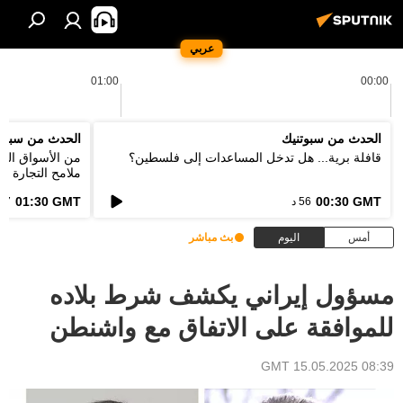
عربي
01:00
00:00
الحدث من سبوتنيك
الحدث من سبوت
قافلة برية... هل تدخل المساعدات إلى فلسطين؟
من الأسواق التق
ملامح التجارة ا
الطاقة؟
01:30 GMT
00:30 GMT
56 د
57 د
أمس
اليوم
بث مباشر
مسؤول إيراني يكشف شرط بلاده
للموافقة على الاتفاق مع واشنطن
08:39 GMT 15.05.2025