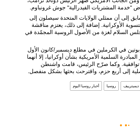
، ومن الجانب الأمريكي صهر الرئيس دونالد ترامب،
ض "خدمة المشتريات الفيدرالية" جوش غرونباوم.
بق إلى أن ممثلي الولايات المتحدة سيصلون إلى
سوية الأوكرانية. إضافة إلى ذلك، يعتزم مناقشة
س السلام لغزة من الأصول الروسية المجمّدة في
بوتين في الكرملين في مطلع ديسمبر/كانون الأول
بادرة السلمية الأمريكية بشأن أوكرانيا، إلا أنهما
 توافقية. وكما صرّح الرئيس، قامت واشنطن
ديميترييف
روسيا
أخبار روسيا اليوم