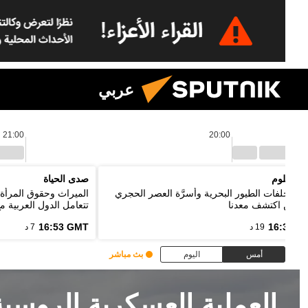
عربي
21:00
20:00
يا العلوم
صدى الحياة
ئد مخلفات الطيور البحرية وأسرَّة العصر الحجري
الميراث وحقوق المرأة 
ل من اكتشف معدنا
تتعامل الدول العربية م
16:53 GMT
16:33 G
19 د
7 د
أمس
اليوم
بث مباشر
العملية العسكرية الروسي