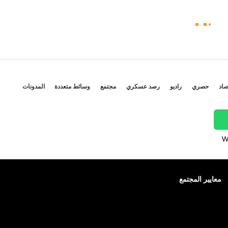
صاد
حصري
راديو
رصد عسكري
مجتمع
وسائط متعددة
المدونات
W
معايير المجتمع