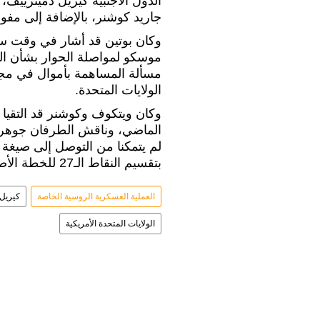
الدول الأجنبية كيريل دميترييف
جاريد كوشنر، بالإضافة إلى مفو
وكان بوتين قد أشار في وقت سا
موسكو لمواصلة الحوار بشأن الت
مسألة المساهمة بأموال في مجل
الولايات المتحدة.
وكان ويتكوف وكوشنر قد التقيا 
الماضي، وناقش الطرفان جوهر الم
لم يتمكنا من التوصل إلى صيغة
بتقسيم النقاط الـ27 للخطة الأصلية إلى أربع حزم، واقترحت بحثها بشكل منفصل.
العملية العسكرية الروسية الخاصة
كيريل 
الولايات المتحدة الأمريكية