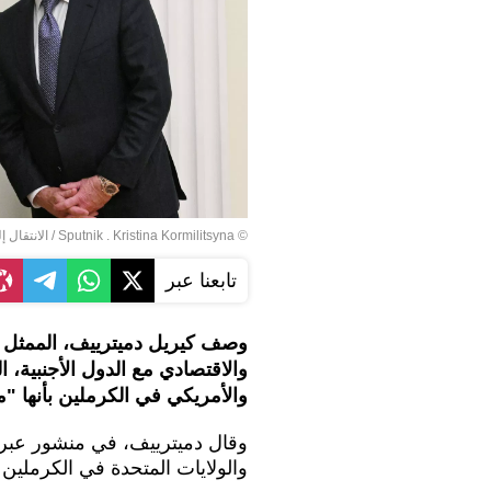
© Sputnik . Kristina Kormilitsyna
/
الانتقال 
تابعنا عبر
وصف كيريل دميترييف، الممثل ا
والاقتصادي مع الدول الأجنبية، ا
والأمريكي في الكرملين بأنها "م
وقال دميترييف، في منشور عبر
والولايات المتحدة في الكرملين ا