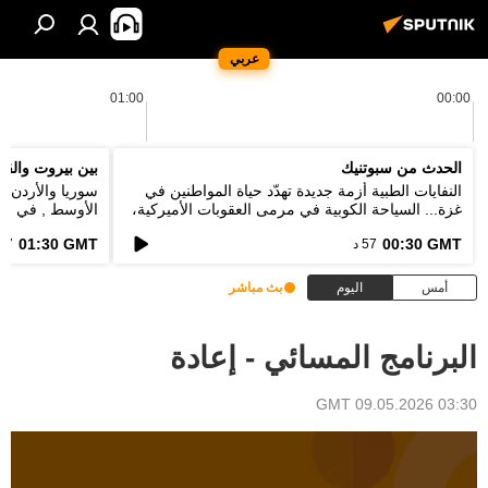
عربي
01:00
00:00
الحدث من سبوتنيك
بين بيروت والقا
النفايات الطبية أزمة جديدة تهدّد حياة المواطنين في
سوريا والأردن 
غزة... السياحة الكوبية في مرمى العقوبات الأميركية،
الأوسط , في قمة
ماذا بعد اقفال 73% من الفنادق؟
نقطة خلاف بين ا
01:30 GMT
00:30 GMT
57 د
57 د
أمس
اليوم
بث مباشر
البرنامج المسائي - إعادة
03:30 GMT 09.05.2026