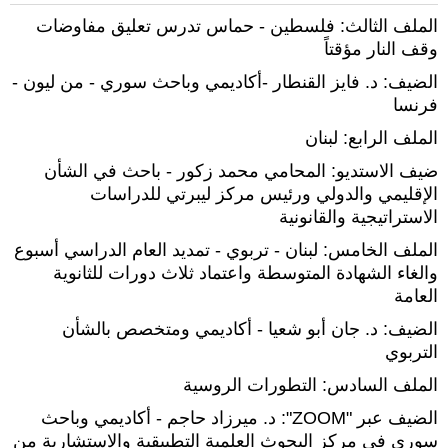
الملف الثالث: فلسطين - حماس تدرس تعليق مفاوضات
وقف النار مؤقتاً
الضيف: د. فايز القنطار -أكاديمي وباحث سوري - من ليون -
فرنسا
الملف الرابع: لبنان
ضيف الاستديو: المحامي محمد زكور - باحث في الشأن
الإقليمي والدولي ورئيس مركز ليبرتي للدراسات
الاستراتيجية والقانونية
الملف الخامس: لبنان - تربوي - تمديد العام الدراسي أسبوع
والغاء الشهادة المتوسطة واعتماد ثلاث دورات للثانوية
العامة
الضيف: د. جان أبو شعيا - أكاديمي ومتخصص بالشأن
التربوي
الملف السادس: التطورات الروسية
الضيف عبر "ZOOM": د. ميرزاد حاجم - أكاديمي وباحث
سوري في مركز البحوث العلمية التطبيقية والاستشارية من