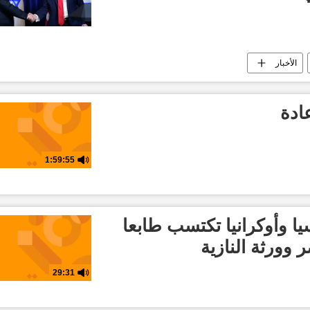
الأخبار
ادة
1:59:55
ا وأوكرانيا تكتسب طابعا
 وورثة النازية
29:31