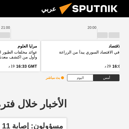
عربي
21:00
20:00
نين الاقتصاد
مرايا العلوم
ر: تعافي الاقتصاد السوري يبدأ من الزراعة
عوائد مخلفات الطيور ا
وأول من اكتشف معدنا
16:33 GMT
16:03 G
29 د
19 د
أمس
اليوم
بث مباشر
الأخبار خلال فترة معينة
م