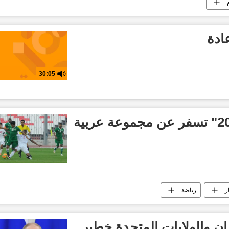
ادة
30:05
قرعة "كأس آسيا 2027" تسفر عن مجموعة عربية
ر
رياضة
ران والولايات المتحدة خطير