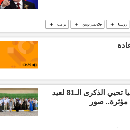
روسيا
فلاديمير بوتين
ترامب
ادة
13:29
سفارة روسيا لدى ليبيا تحيي الذكرى الـ81 لعيد
 مؤثرة.. صور