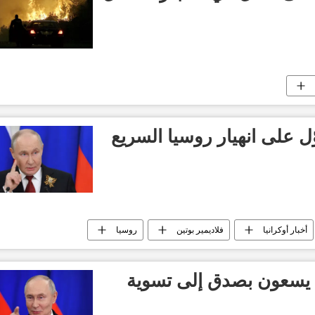
ّل على انهيار روسيا السريع
أخبار أوكرانيا
فلاديمير بوتين
روسيا
ه يسعون بصدق إلى تسوية