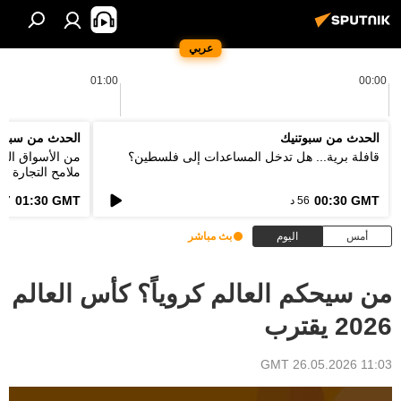
عربي
01:00
00:00
الحدث من سبوتنيك
الحدث من سبوت
قافلة برية... هل تدخل المساعدات إلى فلسطين؟
من الأسواق التق
ملامح التجارة ا
الطاقة؟
01:30 GMT
00:30 GMT
56 د
57 د
أمس
اليوم
بث مباشر
من سيحكم العالم كروياً؟ كأس العالم
2026 يقترب
11:03 GMT 26.05.2026