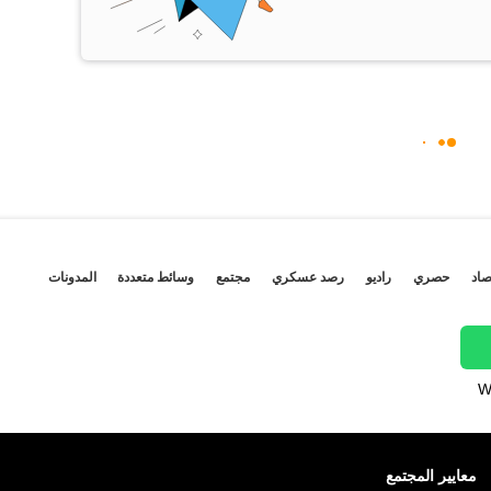
صاد
حصري
راديو
رصد عسكري
مجتمع
وسائط متعددة
المدونات
W
معايير المجتمع