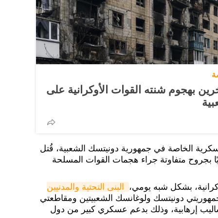
ة
 مدني وإصابة 8 آخرين بهجوم شنته القوات الأوكرانية على
بية
عسكرية الخاصة في جمهورية دونيتسك الشعبية، قُتل
خصًا وأصيب 8693 مدنيًا بجروح متفاوتة جراء هجمات القوات المسلحة
كرانية، بشكل شبه يومي،
البنى التحتية والمدنيين 
هوريتي دونيتسك ولوغانسك الشعبيتين ومقاطعتي
اليب إرهابية، وذلك بدعم عسكري كبير من دول