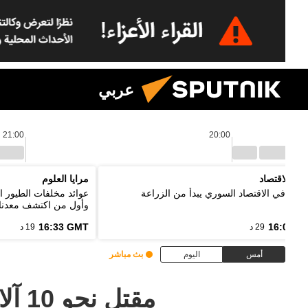
عربي
21:00
20:00
نين الاقتصاد
مرايا العلوم
ر: تعافي الاقتصاد السوري يبدأ من الزراعة
عوائد مخلفات الطيور ا
وأول من اكتشف معدنا
16:33 GMT
16:03 G
29 د
19 د
أمس
اليوم
بث مباشر
مقتل