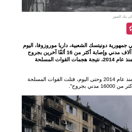
إلى بنك الصور
مهورية دونيتسك الشعبية، داريا موروزوفا، اليوم
السبت، بمقتل ما يقرب من 10 آلاف مدني وإصابة أكثر من 16 ألفًا آخرين بجروح
في جمهورية دونيتسك الشعبية منذ عام 2014، نتيجة هجمات القوات المسلحة
وقالت موروزوفا لـ"سبوتنيك": "منذ عام 2014 وحتى اليوم، قتلت القوات المسلحة