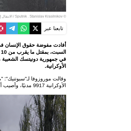
© Sputnik . Stanislav Krasilnikov
/
الانتقال 
تابعنا عبر
أفادت مفوضة حقوق الإنسان في ج
الأوكرانية.
الأوكرانية 9917 مدنيًا، وأصيب أكثر من 16000 مدني بجروح".