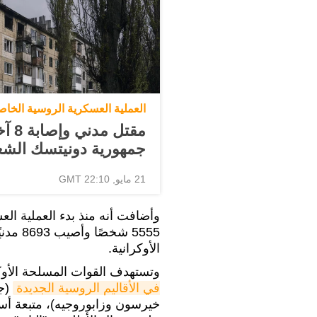
العملية العسكرية الروسية الخاص
مقتل
جمهورية دونيتسك الشع
21 مايو, 22:10 GMT
وأضافت أنه منذ بدء العملية ال
5555 ش
الأوكرانية.
وتستهدف القوات المسلحة الأو
في الأقاليم الروسية الجديدة
(جم
خيرسون وزابوروجيه)، متبعة أس