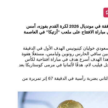
حقق منتخب المكسيك بداية موفقة في مونديال 2026 لكرة القدم بفوزه، أمس
باراة الافتتاح على ملعب "أزتيكا" في العاصمة
عودي خوليان كينيونيس الهدف الأول في الدقيقة
 بين ساقي الحارس رونوين وليامس، مستغلًا هفوة
 هذا الهدف أسرع هدف في مباراة افتتاحية لكأس
 2006، عندما سجل فيليب لام، هدفًا لألمانيا في مرمى كوستاريكا بعد
وسجّل المهاجم خيمينيز الهدف الثاني بضربة رأسية في الدقيقة 67 إثر تمريرة من