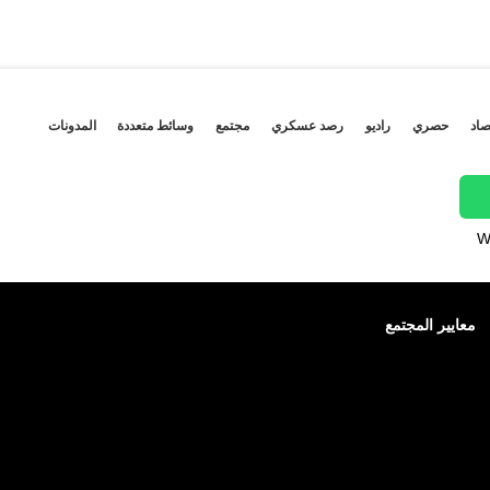
صاد
حصري
راديو
رصد عسكري
مجتمع
وسائط متعددة
المدونات
W
معايير المجتمع