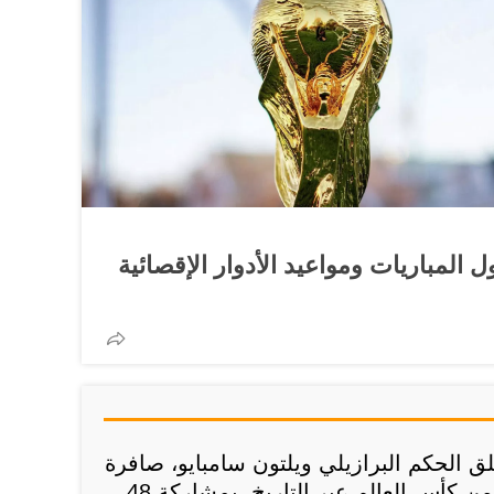
لم 2026...جدول المباريات ومواعيد الأدوار الإقصائية
، أطلق الحكم البرازيلي ويلتون سامبايو، صافرة
البداية في النسخة الأكبر من كأس العالم عبر التاريخ، بمشاركة 48