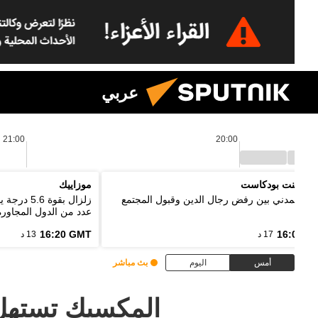
عربي
21:00
20:00
 بوينت بودكاست
موزاييك
واج المدني بين رفض رجال الدين وقبول المجتمع
زلزال بقو
عدد من الدول المجاورة
16:20 GMT
16:03 G
17 د
13 د
أمس
اليوم
بث مباشر