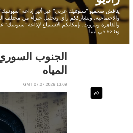
يناقش صحفيو "سبوتنيك عربي" عبر أثير إذاعة "سبوتنيك"، آ
والاجتماعية، ونشارككم رأي وتحليل خبراء من مختلف ال
و92.5 في ليبيا.
الجنوب السوري.
المياه
13:09 GMT 07.07.2026