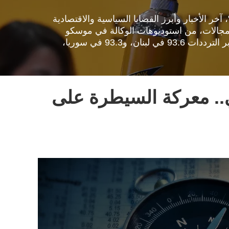
خر الأخبار وأبرز القضايا السياسية والاقتصادية
مجالات، من استوديوهات الوكالة في موسكو
والقاهرة وبيروت. بإمكانكم الاستماع لإذاعة "سبوتنيك" عبر الترددات 93.6 في لبنان، و93.3 في سوريا،
. معركة السيطرة على