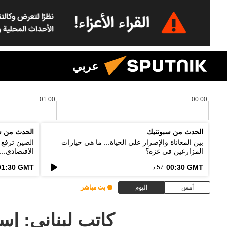
عربي
01:00
00:00
الحدث من سبوتنيك
الحدث من س
بين المعاناة والإصرار على الحياة... ما هي خيارات
الصين ترفع ا
المزارعين في غزة؟
الاقتصادي..
الخطط؟
01:30 GMT
00:30 GMT
57 د
أمس
اليوم
بث مباشر
كاتب لبناني: إس