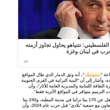
فلسطيني: نتنياهو يحاول تجاوز أزمته
لحرب في لبنان وغزة
عة "
سبوتنيك
"، أنه وثق الدمار الذي طال المواقع
ده، وأشار إلى أن "البنية التراثية في القرى الجنوبية
لثقافة اللبنانية والمديرية العامة للآثار"، وأن
 الترميم متوافر في المواقع الأثرية فقط".
ولفت إلى أنه جرى توثيق ما لا يقل عن 170 بيتا تراثيا في مدينة النبطية، و240 بيتا
آخر في قرى النبطية الفوقا، بالتعاون مع جمعية "بلادي" قبل حرب عام 2024، وأن