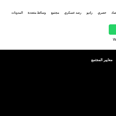
صاد
حصري
راديو
رصد عسكري
مجتمع
وسائط متعددة
المدونات
W
معايير المجتمع