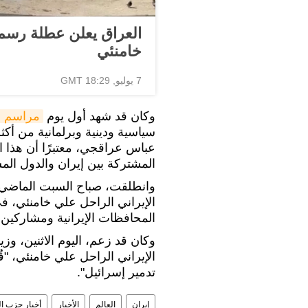
العراق يعلن عطلة رسمية
خامنئي
7 يوليو, 18:29 GMT
وكان قد شهد أول يوم
مراسم ا
عباس عراقجي، معتبرًا أن هذا 
المشتركة بين إيران والدول الم
وانطلقت، صباح السبت الماضي
الإيراني الراحل علي خامنئي،
المحافظات الإيرانية ومشاركين م
وكان قد زعم، اليوم الاثنين، وز
الإيراني الراحل علي خامنئي، "ق
تدمير إسرائيل".
إيران
العالم
الأخبار
أخبار حزب ال