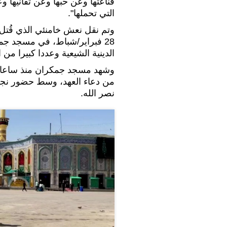
قناعتها وعن حبها وعن تفانيها وعن
التي تحملها".
وتم نقل نعش خامنئي الذي قُت
28 فبراير/شباط، في مسجد جم
الدينية الشيعية وعددا كبيرا من 
وشهد مسجد جمكران منذ ساعات ف
من دعاء العهد، وسط حضور نجل ا
نصر الله.