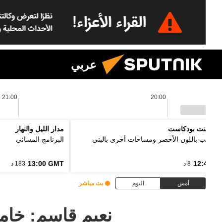
عربي
21:00
20:00
 بوينت بودكاست
مدار الليل والنهار
ل الألب باللون الأخضر ومساحات أخرى بالبني
البرنامج المسائي
13:00 GMT
12:48 G
8 د
183 د
أمس
اليوم
بث مباشر
نعيم قاسم: خا