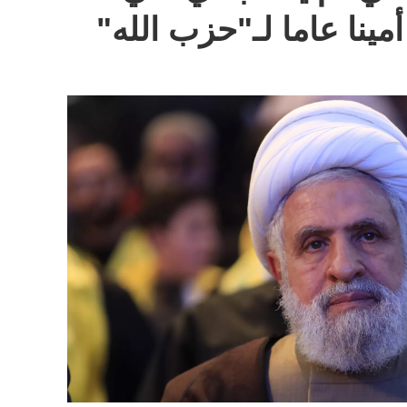
مينا عاما لـ"حزب الله"