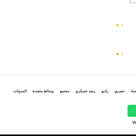
صاد
حصري
راديو
رصد عسكري
مجتمع
وسائط متعددة
المدونات
W