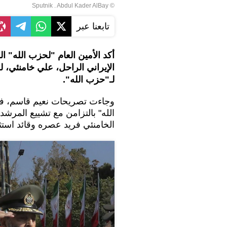
© Sputnik . Abdul Kader AlBay
تابعنا عبر
أكد الأمين العام "لحزب الله" الل
الإيراني الراحل، علي خامنئي، 
لـ"حزب الله".
وجاءت تصريحات نعيم قاسم، في 
الله" بالتزامن مع تشييع المرشد 
الخامنئي فريد عصره وقائد استث