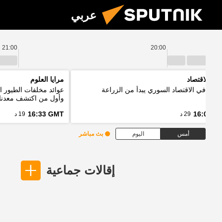
عربي
21:00
20:00
نين الاقتصاد
مرايا العلوم
ر: تعافي الاقتصاد السوري يبدأ من الزراعة
عوائد مخلفات الطيور ا
وأول من اكتشف معدنا
16:33 GMT
16:03 G
29 د
19 د
أمس
اليوم
بث مباشر
إقالات جماعية