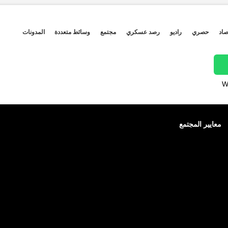
صاد
حصري
راديو
رصد عسكري
مجتمع
وسائط متعددة
المدونات
W
معايير المجتمع