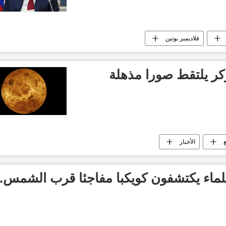
فلاديمير بوتين
كر يلتقط صورا مذهلة
الأخبار
لماء يكتشفون كويكبا مفاجئا قرب الشمس..