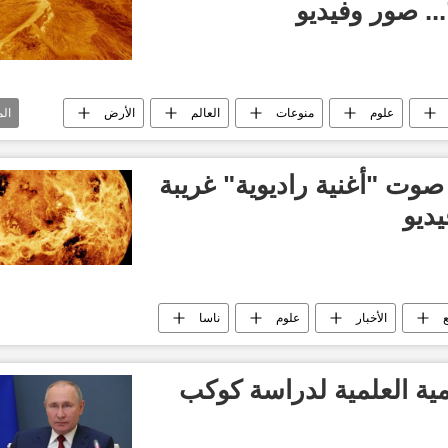
... صور وفيديو
علوم
منوعات
العالم
الأرض
ال
وت "أغنية راديوية" غريبة
ديو
الأخبار
علوم
ناسا
مية العلمية لدراسة كوكب