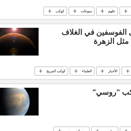
علوم
منوعات
كوكب
ى الفوسفين في الغلاف
مثل الزهرة
الأخبار
العلماء
كوكب المريخ
وكب "روسي"