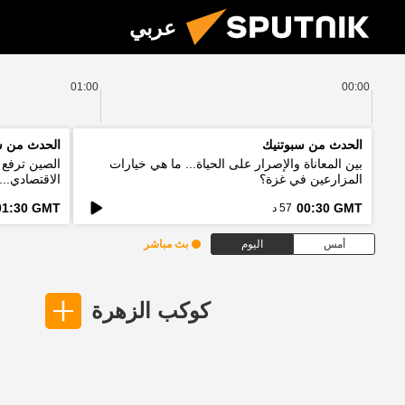
عربي
01:00
00:00
الحدث من سبوتنيك
الحدث من س
بين المعاناة والإصرار على الحياة... ما هي خيارات
الصين ترفع ا
المزارعين في غزة؟
الاقتصادي..
الخطط؟
01:30 GMT
00:30 GMT
57 د
أمس
اليوم
بث مباشر
كوكب الزهرة