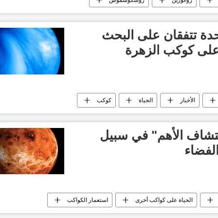
روغوزين
روسكوسموس
حدة تتفقان على البحث
على كوكب الزهرة
الأخبار
الحياة
كوكب
تشاف الأهم" في سبيل
لفضاء
الحياة على كواكب أخرى
استعمار الكواكب