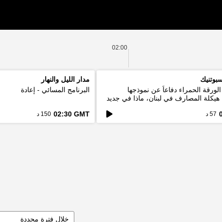
02:00
بوتنيك
مدار الليل والنهار
لورقة الحمراء دفاعاً عن نموذجها
البرنامج المسائي - إعادة
. هيكلة المصارف في لبنان، ماذا في جديد
02:30 GMT
57 د
150 د
خلال فترة محددة