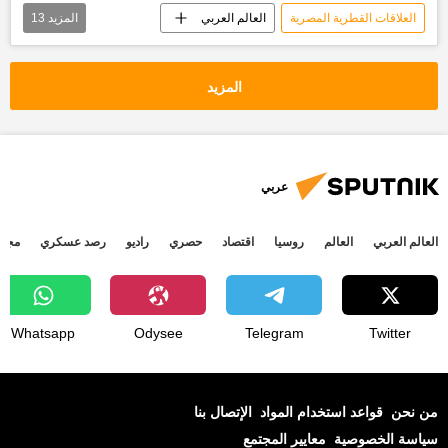
العلاقات القطرية المصرية
العالم العربي
المزيد
13
الأخبار
أخبار قطر اليوم
سيناء
الشيخ خليفة بن حمد آل ثاني أمير قطر الأسبق
المزيد
حمد بن خليفة
الحكومة القطرية
أخبار مصر الآن
أخبار السعودية اليوم
أخبار العالم الآن
أخبار ليبيا اليوم
عربي
الإخوان المسلمين
الإرهاب في سيناء
أزمة قطر
العالم العربي
العالم
روسيا
اقتصاد
حصري
راديو
رصد عسكري
مجتم
Whatsapp
Odysee
Telegram
Twitter
من نحن
قواعد استخدام المواد
الإتصال بنا
سياسة الخصوصية
معايير المجتمع