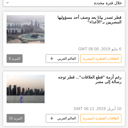
خلال فترة محددة
قطر تصدر بيانا بعد وصف أحد مسؤوليها
المصريين بـ"الأعداء"
6 مايو 2019, 06:00 GMT
العلاقات القطرية المصرية
العالم العربي
المزيد
6
الأخبار
أخبار قطر اليوم
أكبر الباكر
الديوان الأميري القطري
أخبار العالم الآن
رغم أزمة "قطع العلاقات"... قطر توجه
رسالة إلى مصر
تأشيرات
10 أبريل 2019, 06:11 GMT
العلاقات القطرية المصرية
العالم العربي
المزيد
10
الأخبار
أخبار قطر اليوم