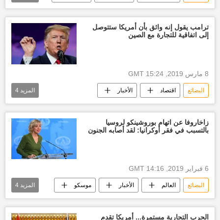
الصين
ترامب يقول إنه واثق بأن أمريكا ستتوصل
إلى اتفاقية للتجارة مع الصين
8 مارس 2019, 15:24 GMT
البضائع
اقتصاد
الأخبار
المزيد
4
دونالد ترامب
الصين
حرب إقتصادية
سعر الدولار اليوم
الولايات المتحدة الأمريكية
زاخاروفا عن اتهام بوروشينكو لروسيا
بالتسبب في فقر أوكرانيا: لقد أصابه الجنون
6 فبراير 2019, 14:16 GMT
البضائع
العالم
الأخبار
موسكو
المزيد
4
بيوتر بوروشينكو
الخارجية الروسية
العلاقات الاقتصادية
الفقر
الحرب التجارية مستمرة... أمريكا تقدم