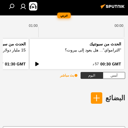
عربي
01:00
00:00
الحدث من سبوتنيك
الحدث من سبوت
"الترامواي"... هل يعود إلى بيروت؟
15 مليار دولار... كيف ستعالج اوروبا فاتورة الحرائق؟
01:30 GMT
00:30 GMT
57 د
57 د
أمس
اليوم
بث مباشر
البضائع