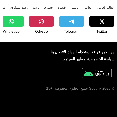
العالم العربي
العالم
روسيا
اقتصاد
حصري
راديو
رصد عسكري
مجتم
Whatsapp
Odysee
Telegram
Twitter
من نحن
قواعد استخدام المواد
الإتصال بنا
سياسة الخصوصية
معايير المجتمع
© 2026 Sputnik جميع الحقوق محفوظة. +18