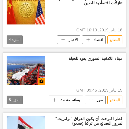
تنازلات اقتصادية للصين
18 يناير 2019, 10:19 GMT
البضائع
اقتصاد
الأخبار
المزيد
4
ستيفن منوشين
الحرب التجارية
المنتجات
الولايات المتحدة الأمريكية
ميناء اللاذقية السوري يعود للحياة
15 يناير 2019, 09:45 GMT
البضائع
صور
وسائط متعددة
المزيد
5
الأخبار
شحن
سفن
ميناء
أخبار اللاذقية
حاويات
قطر اقترحت أن یكون العراق "ترانزیت"
لمرور البضائع من تركیا (فيديو)