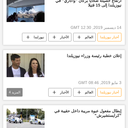
ارتفاع حصيلة ضحايا بركان "واكاري" في
نيوزيلندا إلى 15 قتيلا
14 ديسمبر 2019, 12:30 GMT
أخبار نيوزيلندا
العالم
الأخبار
نيوزلندا
إعلان خطبة رئيسة وزراء نيوزيلندا
3 مايو 2019, 08:46 GMT
أخبار نيوزيلندا
العالم
الأخبار
المزيد
4
نيوزيلندا
جاسيندا أرديرن
البرلمان النيوزيلندي
جائزة نوبل للسلام
إبطال مفعول عبوة مريبة داخل حقيبة في
"كرايستشيرش"