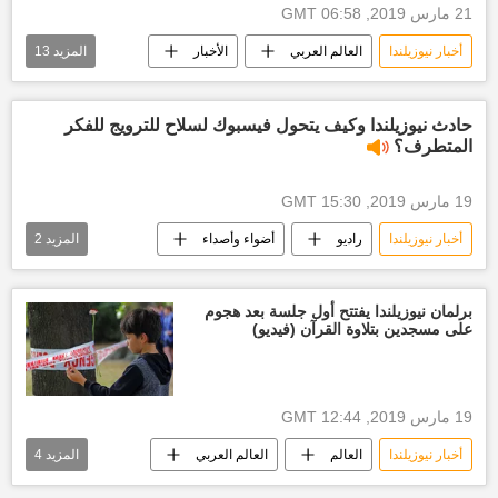
21 مارس 2019, 06:58 GMT
أخبار نيوزيلندا
العالم العربي
الأخبار
المزيد
13
نيوزيلندا
أخبار السعودية اليوم
الأمير السعودي عبد الرحمن بن سعود
حادث نيوزيلندا وكيف يتحول فيسبوك لسلاح للترويج للفكر
المتطرف؟
الحكومة التركية
الرئاسة التركية
الديوان الملكي السعودي
19 مارس 2019, 15:30 GMT
مجلس الوزراء السعودي
هجوم نيوزيلندا
أخبار نيوزيلندا
راديو
أضواء وأصداء
المزيد
2
الأسرة الحاكمة في السعودية
أخبار العالم الآن
نيوزيلندا
الهجوم على مسجدين في نيوزيلندا
العلاقات السعودية التركية
أخبار تركيا اليوم
برلمان نيوزيلندا يفتتح أول جلسة بعد هجوم
رجب طيب أردوغان
على مسجدين بتلاوة القرآن (فيديو)
19 مارس 2019, 12:44 GMT
أخبار نيوزيلندا
العالم
العالم العربي
المزيد
4
الأخبار
نيوزيلندا
هجوم نيوزيلندا