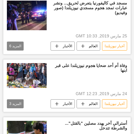
حادثة نيوزيلندا
مسجد في كاليفورنيا يتعرض لحريق... ونشر
عبارات تمجد هجوم مسجدي نيوزيلندا (صور
وفيديو)
25 مارس 2019, 10:33 GMT
أخبار نيوزيلندا
العالم
الأخبار
المزيد
6
الولايات المتحدة الأمريكية
نيوزيلندا
الشرطة الأمريكية
اعتداء على مسجد
وفاة أم أحد ضحايا هجوم نيوزيلندا على قبر
ابنها
جريمة
مسجد
24 مارس 2019, 12:23 GMT
أخبار نيوزيلندا
العالم
الأخبار
المزيد
3
الهجوم على مسجدين في نيوزيلندا
نيوزيلندا
مسجد
أسترالي آخر يهدد مصلين "بالقتل"...
والشرطة تتدخل