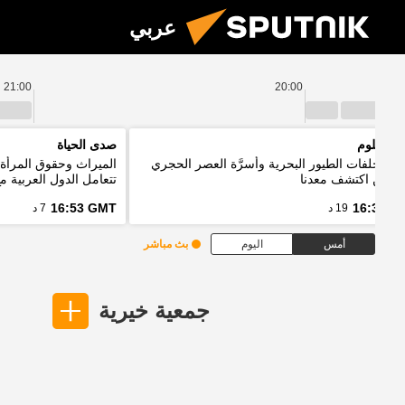
عربي
21:00
20:00
يا العلوم
صدى الحياة
ئد مخلفات الطيور البحرية وأسرَّة العصر الحجري
الميراث وحقوق المرأة 
ل من اكتشف معدنا
تتعامل الدول العربية م
16:53 GMT
16:33 G
19 د
7 د
أمس
اليوم
بث مباشر
جمعية خيرية