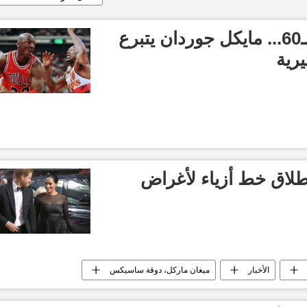
بمناسبة عيد ميلاده الـ60... مايكل جوردان يتبرع
رية
طلاق خط أزياء لأغراض
الأخبار
ميغان ماركل، دوقة ساسيكس