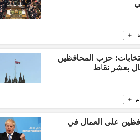
ي
ار
تخابات: حزب المحافظين
ال بعشر نقاط
لم
افظين على العمال في