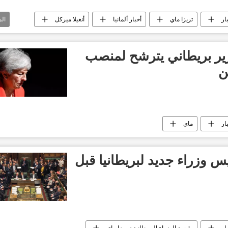
ار
تريزا ماي
أخبار ألمانيا
أنغيلا ميركل
ال
وزير بريطاني يترشح لمنصب
ن
ار
ماي
 وزراء جديد لبريطانيا قبل
ار
رئيسة الوزراء البريطانية تيريزا ماي