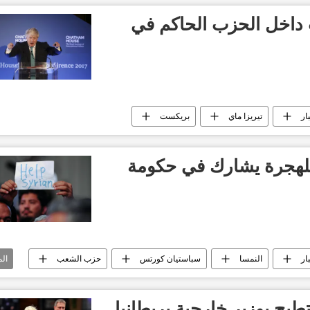
ت داخل الحزب الحاكم في
ار
تيريزا ماي
بريكست
لهجرة يشارك في حكومة
ار
النمسا
سباستيان كورتس
حزب الشعب
ال
طيح بوزير خارجية بريطانيا