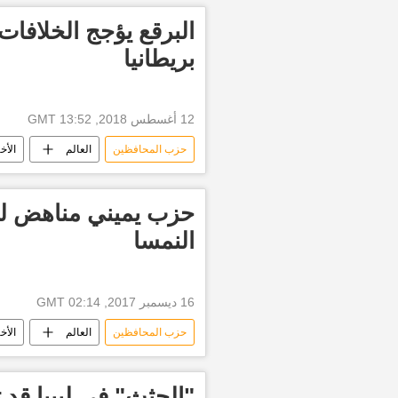
البرقع يؤجج الخلافا
بريطانيا
12 أغسطس 2018, 13:52 GMT
حزب المحافظين
العالم
الأخب
حزب يميني مناهض ل
النمسا
16 ديسمبر 2017, 02:14 GMT
حزب المحافظين
العالم
الأخب
يميني متطرف
"الجثث" في ليبيا قد ت