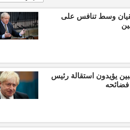
قيان وسط تنافس على
ين
خبين يؤيدون استقالة رئيس
 فضائحه