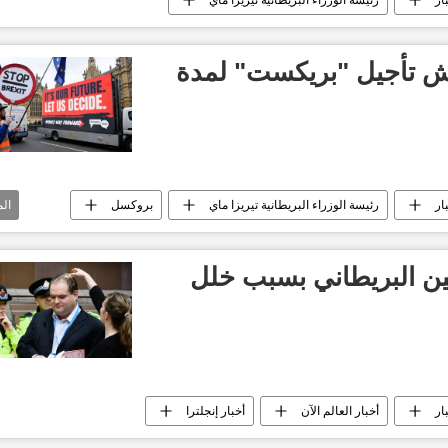
قش تأجيل "بريكست" لمدة
ار
رئيسة الوزراء البريطانية تيريزا ماي
بروكسل
ال
ن البريطاني بسبب خلل
ار
أخبار العالم الآن
أخبار إنجلترا