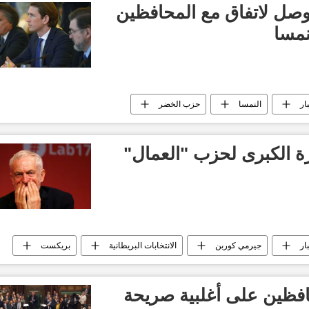
وصل لاتفاق مع المحافظين
نمسا
ار
النمسا
حزب الخضر
رة الكبرى لحزب "العمال"
ار
جيرمي كوربن
الانتخابات البريطانية
بريكست
فظين على أغلبية صريحة