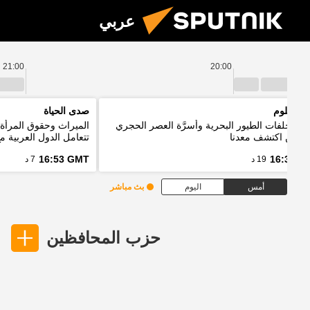
عربي
21:00
20:00
يا العلوم
صدى الحياة
ئد مخلفات الطيور البحرية وأسرَّة العصر الحجري
الميراث وحقوق المرأة 
ل من اكتشف معدنا
تتعامل الدول العربية م
16:53 GMT
16:33 G
19 د
7 د
أمس
اليوم
بث مباشر
حزب المحافظين