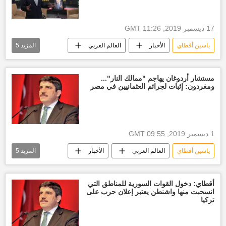
17 ديسمبر 2019, 11:26 GMT
ياسين أقطاي
الأخبار
العالم العربي
المزيد
5
العالم
فايز السراج
حكومة الوفاق
توقيع مذكرة تفاهم
رجب طيب أردوغان
مستشار أردوغان يهاجم "ممالك النار"...
ومغردون: إثبات لجرائم العثمانيين في مصر
1 ديسمبر 2019, 09:55 GMT
ياسين أقطاي
العالم العربي
الأخبار
المزيد
5
العالم
الدولة العثمانية
أخبار الدولة العثمانية
أخبار تركيا اليوم
أقطاي: دخول القوات السورية للمناطق التي
انسحبت منها واشنطن يعتبر إعلان حرب على
رجب طيب أردوغان
تركيا