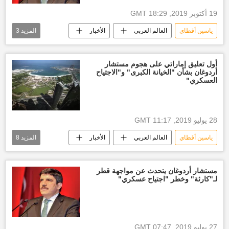
19 أكتوبر 2019, 18:29 GMT
ياسين أقطاي
العالم العربي
الأخبار
المزيد
3
مستشار
القوات الكردية
رجب طيب أردوغان
أول تعليق إماراتي على هجوم مستشار
أردوغان بشأن "الخيانة الكبرى" و"الاجتياح
العسكري"
28 يوليو 2019, 11:17 GMT
ياسين أقطاي
العالم العربي
الأخبار
المزيد
8
أخبار السعودية اليوم
أنور قرقاش
إسرائيل
أخبار قطر اليوم
أزمة قطر
مستشار أردوغان يتحدث عن مواجهة قطر
لـ"كارثة" وخطر "اجتياح عسكري"
أخبار الإمارات العربية المتحدة
أخبار تركيا اليوم
رجب طيب أردوغان
27 يوليو 2019, 07:47 GMT