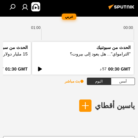
عربي
01:00
00:00
الحدث من سبوتنيك
الحدث من سبوت
"الترامواي"... هل يعود إلى بيروت؟
15 مليار دولار... كيف ستعالج اوروبا فاتورة الحرائق؟
01:30 GMT
00:30 GMT
57 د
57 د
أمس
اليوم
بث مباشر
ياسين أقطاي