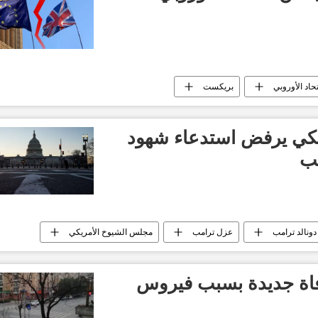
تحاد الأوروبي
بريكست
كي يرفض استدعاء شهود
مب
ونالد ترامب
عزل ترامب
مجلس الشيوخ الأمريكي
ن: تسجيل 45 وفاة جديدة بسبب فيروس