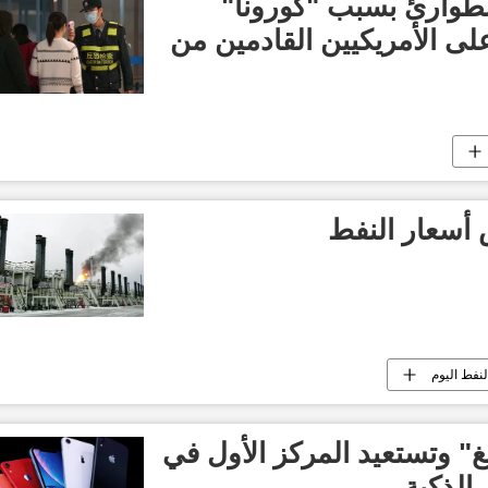
لطوارئ بسبب "كورونا"
ى الأمريكيين القادمين من
أسعار النفط
لنفط اليوم
" وتستعيد المركز الأول في
 الذكية