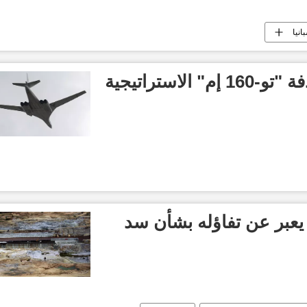
انيا
الدفاع الروسية: القاذفة "تو-160 إم" الاستراتيجية
 يعبر عن تفاؤله بشأن سد