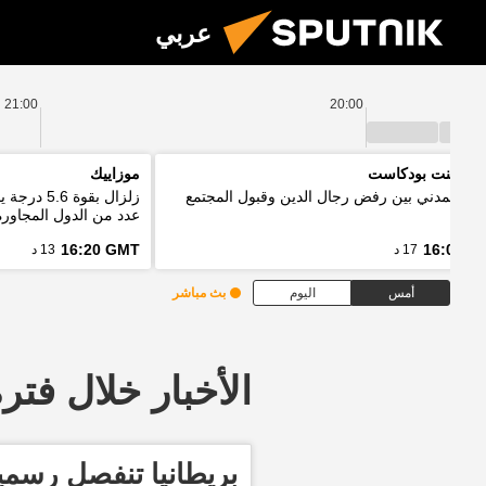
عربي
21:00
20:00
 بوينت بودكاست
موزاييك
واج المدني بين رفض رجال الدين وقبول المجتمع
زلزال بقو
عدد من الدول المجاورة
16:20 GMT
16:03 G
17 د
13 د
أمس
اليوم
بث مباشر
الأخبار خلال فترة معينة
بريطانيا تنفصل رسميا