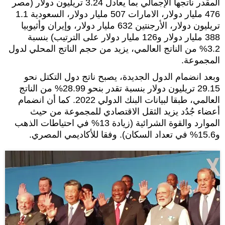
المقدر ناتجها الإجمالي بما يعادل 3.24 تريليون دولار (مصر
476 مليار دولار، الامارات 507 مليار دولار، السعودية 1.1
تريليون دولار، الأرجنتين 632 مليار دولار، وإيران وأثيوبيا
388 مليار دولار و126 مليار دولار على الترتيب) بنسبة
3.2% من الناتج العالمي، يزيد من حجم الناتج المحلي لدول
المجموعة.
وبعد انضمام الدول الجديدة، يصبح ناتج دول التكتل نحو
29.15 تريليون دولار بنسبة تقدر بنحو 28.99% من الناتج
العالمي، طبقا لبيانات البنك الدولي 2022. كما أن انضمام
أعضاء جُدُد يزيد الثقل الاقتصادي للمجموعة من حيث
الموارد والقوة الشرائية (زيادة 13% في احتياطات الذهب
و15.6% في تعداد السكان). وفقا للأكاديمي المصري.