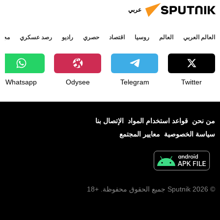
عربي
العالم العربي
العالم
روسيا
اقتصاد
حصري
راديو
رصد عسكري
مجتم
Whatsapp
Odysee
Telegram
Twitter
من نحن
قواعد استخدام المواد
الإتصال بنا
سياسة الخصوصية
معايير المجتمع
© 2026 Sputnik جميع الحقوق محفوظة. +18