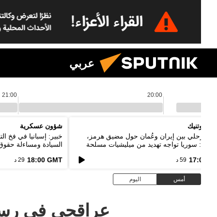
عربي
21:00
20:00
١٩:
م سبوتنيك
شؤون عسكرية
اق مرحلي بين إيران وعُمان حول مضيق هرمز،
خبير: إسبانيا في فخ ا
يباني: سوريا تواجه تهديد من ميليشيات مسلحة
السيادة ومساءلة حقوق 
خدم حدود دول الجوار
18:00 GMT
17:00 G
59 د
29 د
أمس
اليوم
عراقجي في رسالة