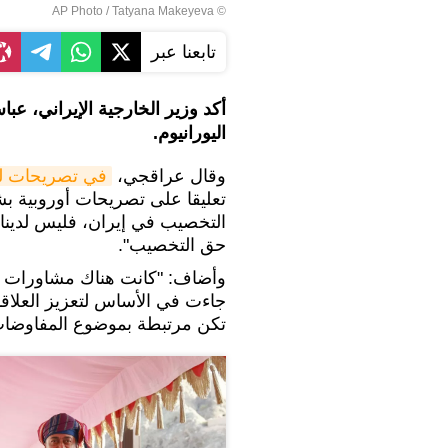
© AP Photo / Tatyana Makeyeva
تابعنا عبر
أکد وزير الخارجية الإيراني، 
اليورانيوم.
وقال عراقجي،
في تصريحات ل
تعليقا على تصريحات أوروبية بش
التخصيب في إيران، فليس لدينا 
حق التخصيب".
وأضاف: "كانت هناك مشاورات ف
جاءت في الأساس لتعزيز العلاقا
تكن مرتبطة بموضوع المفاوضات