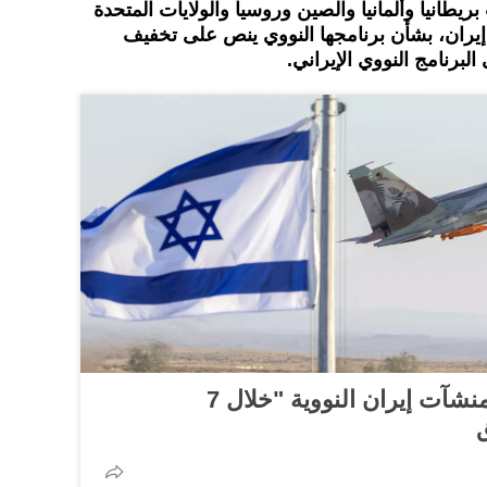
 عام 2015، توصلت بريطانيا وألمانيا والصين وروسيا والولايات المتحدة
 إيران، بشأن برنامجها النووي ينص على تخفيف
برنامج النووي الإيراني.
خطة إسرائيلية لضرب منشآت إيران النووية "خلال 7
ق