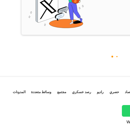
صاد
حصري
راديو
رصد عسكري
مجتمع
وسائط متعددة
المدونات
W