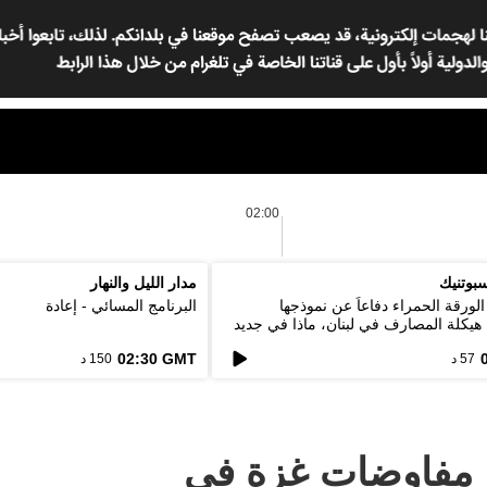
02:00
بوتنيك
مدار الليل والنهار
لورقة الحمراء دفاعاً عن نموذجها
البرنامج المسائي - إعادة
. هيكلة المصارف في لبنان، ماذا في جديد
02:30 GMT
57 د
150 د
: مفاوضات غزة في