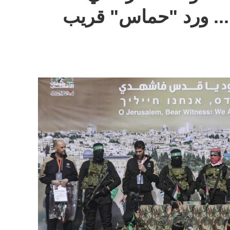
ة... ورد "حماس" قريب