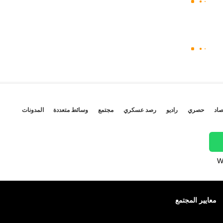
صاد
حصري
راديو
رصد عسكري
مجتمع
وسائط متعددة
المدونات
W
معايير المجتمع