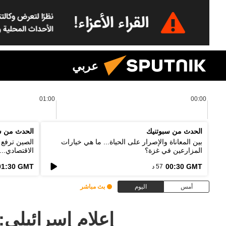
عربي
01:00
00:00
الحدث من سبوتنيك
الحدث من س
بين المعاناة والإصرار على الحياة... ما هي خيارات
الصين ترفع ا
المزارعين في غزة؟
الاقتصادي..
الخطط؟
01:30 GMT
00:30 GMT
57 د
أمس
اليوم
بث مباشر
إعلام إسرائيلي