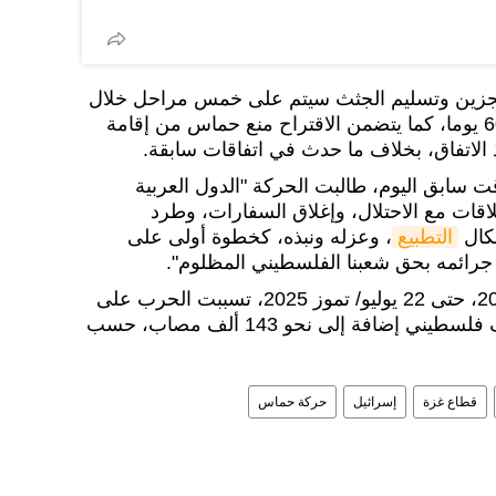
جزين وتسليم الجثث سيتم على خمس مراحل خلال
فترة وقف إطلاق نار تمتد إلى 60 يوما، كما يتضمن الاقتراح منع حماس من إقامة
الاتفاق، بخلاف ما حدث في اتفاقات سابقة.
سابق اليوم، طالبت الحركة "الدول العربية
اقات مع الاحتلال، وإغلاق السفارات، وطرد
شكال
التطبيع
، وعزله ونبذه، كخطوة أولى على
رائمه بحق شعبنا الفلسطيني المظلوم".
ومنذ 7 أكتوبر/ تشرين الأول 2023، حتى 22 يوليو/ تموز 2025، تسببت الحرب على
أكثر من 59 ألف فلسطيني إضافة إلى نحو 143 ألف مصاب، حسب
قطاع غزة
إسرائيل
حركة حماس