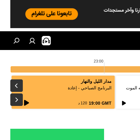
23:00
مدار الليل والنهار
ه الموت
البرنامج الصباحي - إعادة
live
19:00 GMT
120 د