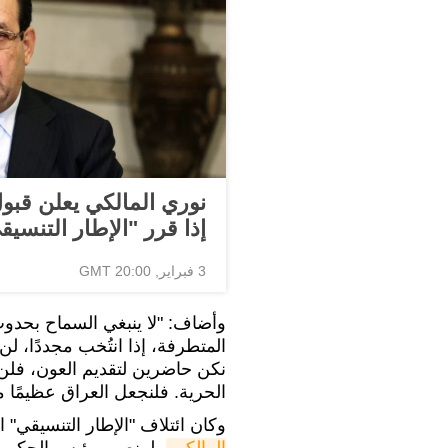
نوري المالكي يعلن قب
إذا قرر "الإطار التنسي
3 فبراير, 20:00 GMT
وأضاف: "لا ينبغي السماح بحدو
المتطرفة، إذا انتُخب مجددًا، لن 
نكن حاضرين لتقديم العون، فلن 
الحرية. فلنجعل العراق عظيمًا م
وكان ائتلاف "الإطار التنسيقي
المالكي
، لمنصب رئيس الحكومة، 