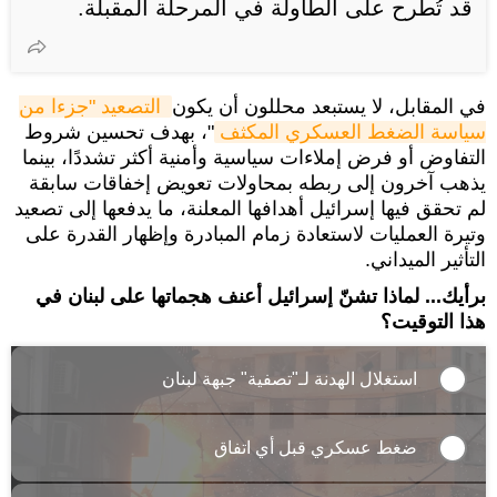
قد تُطرح على الطاولة في المرحلة المقبلة.
في المقابل، لا يستبعد محللون أن يكون
التصعيد "جزءا من 
سياسة الضغط العسكري المكثف
"، بهدف تحسين شروط
التفاوض أو فرض إملاءات سياسية وأمنية أكثر تشددًا، بينما
يذهب آخرون إلى ربطه بمحاولات تعويض إخفاقات سابقة
لم تحقق فيها إسرائيل أهدافها المعلنة، ما يدفعها إلى تصعيد
وتيرة العمليات لاستعادة زمام المبادرة وإظهار القدرة على
التأثير الميداني.
برأيك... لماذا تشنّ إسرائيل أعنف هجماتها على لبنان في
هذا التوقيت؟
استغلال الهدنة لـ"تصفية" جبهة لبنان
ضغط عسكري قبل أي اتفاق