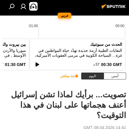
عربي
01:00
00:00
الحدث من سبوتنيك
بين بيروت والقا
النفايات الطبية أزمة جديدة تهدّد حياة المواطنين في
سوريا والأردن 
غزة... السياحة الكوبية في مرمى العقوبات الأميركية،
الأوسط , في قمة
ماذا بعد اقفال 73% من الفنادق؟
نقطة خلاف بين ا
01:30 GMT
00:30 GMT
57 د
57 د
أمس
اليوم
بث مباشر
تصويت... برأيك لماذا تشن إسرائيل
أعنف هجماتها على لبنان في هذا
التوقيت؟
14:41 GMT 08.04.2026