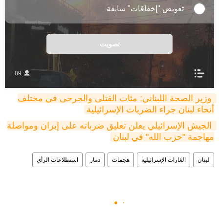
تعويض "إخفاقات" سابقة
تصويت
89
وزير الصحة اللبناني: مئات القتلى والجرحى في مختلف 
أنحاء لبنان جراء الضربات الإسرائيلية
الجيش الإسرائيلي يعلن تعليق ضرباته على إيران ومواصلة 
مهاجمة "حزب الله" في لبنان
لبنان
الغارات الإسرائيلية
هجمات
دمار
استطلاعات الرأي