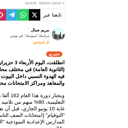
© Sputnik . Mariem Jamal
تابعنا عبر
مريم جمال
مراسلة "سبوتنيك" في تونس
كل المواضيع
حصري
(الثانوية العامة) في مختلف م
فيه الهدوء النسبي داخل البيوت
والمعاهد ومراكز الامتحانات محو
التعليمية، 80% منهم م
غاية 10 يونيو الجاري، قبل