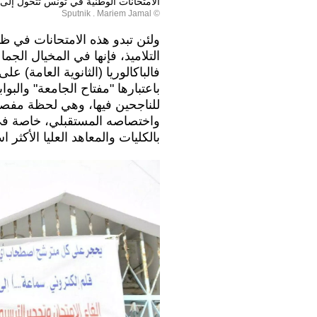
الامتحانات الوطنية في تونس تتحول إلى 
© Sputnik . Mariem Jamal
ولئن تبدو هذه الامتحانات في 
التلاميذ، فإنها في المخيال الجم
فالباكالوريا (الثانوية العامة)
باعتبارها "مفتاح الجامعة" والبو
للناجحين فيها، وهي لحظة مفصلي
واختصاصه المستقبلي، خاصة في ظ
بالكليات والمعاهد العليا الأكثر ا