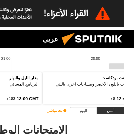
عربي
21:00
20:00
 بوينت بودكاست
مدار الليل والنهار
ل الألب باللون الأخضر ومساحات أخرى بالبني
البرنامج المسائي
13:00 GMT
12:48 G
8 د
183 د
أمس
اليوم
بث مباشر
الامتحانات الو