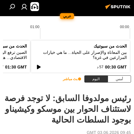
عربي
01:00
00:00
الحدث من سبوتنيك
الحدث من سبوت
بين المعاناة والإصرار على الحياة... ما هي خيارات
الصين ترفع الور
المزارعين في غزة؟
الاقتصادي... هي
الخطط؟
01:30 GMT
00:30 GMT
57 د
57 د
أمس
اليوم
بث مباشر
رئيس مولدوفا السابق: لا توجد فرصة
لاستئناف الحوار بين موسكو وكيشيناو
بوجود السلطات الحالية
09:45 GMT 03.06.2026