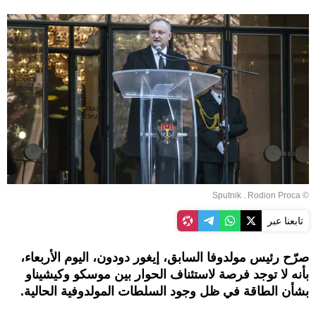
© Sputnik . Rodion Proca
تابعنا عبر
صرّح رئيس مولدوفا السابق، إيغور دودون، اليوم الأربعاء،
بأنه لا توجد فرصة لاستئناف الحوار بين موسكو وكيشيناو
بشأن الطاقة في ظل وجود السلطات المولدوفية الحالية.