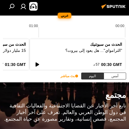
عربي
01:00
00:00
الحدث من سبوتنيك
الحدث من سبوت
"الترامواي"... هل يعود إلى بيروت؟
15 مليار دولار... كيف ستعالج اوروبا فاتورة الحرائق؟
01:30 GMT
00:30 GMT
57 د
57 د
أمس
اليوم
بث مباشر
مجتمع
تابع آخر الأخبار عن القضايا الاجتماعية والفعاليات الثقافية
في دول الوطن العربي والعالم. تعرف على آخر أخبار
المجتمع، قصص إنسانية، وتقارير مصورة عن حياة المجتمع.