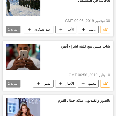
للأجانب في المستقبل
30 نوفمبر 2019, 09:06 GMT
كلية
روسيا
الأخبار
رصد عسكري
المزيد
1
تعليم
شاب صيني يبيع كليته لشراء آيفون
10 يناير 2019, 06:56 GMT
كلية
مجتمع
الأخبار
الصين
المزيد
2
شراء
أحدث آيفون
بالصور والفيديو... ملكة جمال القرم