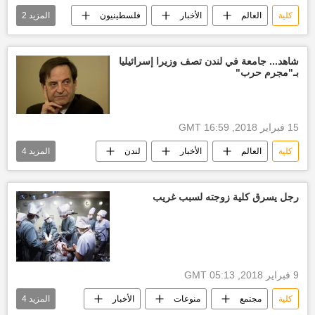
كلية
العالم
الأخبار
فلسطينيون
المزيد
2
إسرائيل
قطاع غزة
شاهد... جامعة في لندن تصف وزيرا إسرائيليا
بـ"مجرم حرب"
15 فبراير 2018, 16:59 GMT
كلية
العالم
الأخبار
لندن
المزيد
4
دان مريدور
جامعة
متظاهرون
الدولة الإرهابية
رجل يسرق كلية زوجته لسبب غريب
9 فبراير 2018, 05:13 GMT
كلية
مجتمع
منوعات
الأخبار
المزيد
4