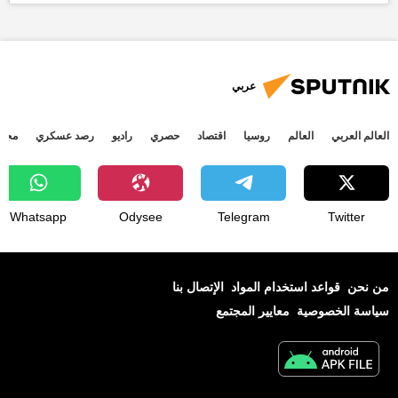
أخبار الهند اليوم
سرقة
مهر
زوج
عربي
العالم العربي
العالم
روسيا
اقتصاد
حصري
راديو
رصد عسكري
مجتم
Whatsapp
Odysee
Telegram
Twitter
من نحن
قواعد استخدام المواد
الإتصال بنا
سياسة الخصوصية
معايير المجتمع