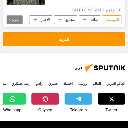
10 نوفمبر 2018, 08:42 GMT
الموسيقى
ثقافة
مجتمع
الأخبار
المزيد
4
دار الأوبرا المصرية
توصيات
مهرجان
مؤتمر
المزيد
عربي
العالم العربي
العالم
روسيا
اقتصاد
حصري
راديو
رصد عسكري
مجتم
Whatsapp
Odysee
Telegram
Twitter