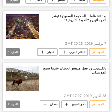
مهرجان
فن
موسم
الرياض
بعد 60 عاما... الحكومة السعودية تبشر
المواطنين بـ"العودة التاريخية"
7 نوفمبر 2019, 20:26 GMT
الموسيقى
العالم العربي
الأخبار
المزيد
5
أخبار السعودية اليوم
وزارة التعليم السعودية
أخبار الموسيقى
الموسيقى بالسعودية
بالفيديو... رد فعل مدهش لحصان عندما سمع
الموسيقى
درس النشيد والموسيقى
28 أكتوبر 2019, 17:27 GMT
الموسيقى
نادي الفيديو
حصان
المزيد
1
الولايات المتحدة الأمريكية