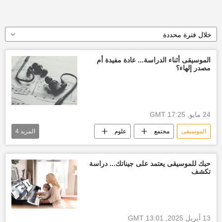
خلال فترة محددة
الموسيقى أثناء الدراسة... عادة مفيدة أم
مصدر إلهاء؟
24 مايو, 17:25 GMT
الموسيقى
مجتمع
علوم
المزيد
4
جلسات استماع
قراء
أفكار
ذاكرة
حبك للموسيقى يعتمد على جيناتك... دراسة
تكشف
13 أبريل 2025, 13:01 GMT