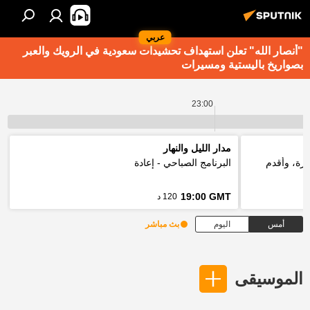
عربي
"أنصار الله" تعلن استهداف تحشيدات سعودية في الرويك والعبر
بصواريخ باليستية ومسيرات
23:00
مدار الليل والنهار
ارة، وأقدم
البرنامج الصباحي - إعادة
19:00 GMT
120 د
أمس
اليوم
بث مباشر
الموسيقى