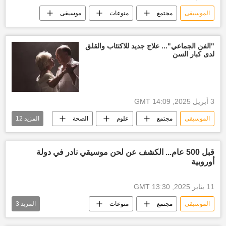
الموسيقى
مجتمع
منوعات
موسيقى
"الفن الجماعي"... علاج جديد للاكتئاب والقلق
لدى كبار السن
3 أبريل 2025, 14:09 GMT
الموسيقى
مجتمع
علوم
الصحة
المزيد
12
قلق
القلق
اكتئاب
علاج الاكتئاب
الاكتئاب
قبل 500 عام... الكشف عن لحن موسيقي نادر في دولة
أوروبية
مرضى الاكتئاب
فن
رقص
موسيقى
عزف
العزف
11 يناير 2025, 13:30 GMT
الرسم
الموسيقى
مجتمع
منوعات
المزيد
3
موسيقى
أخبار موسيقى كلاسيكية
فن