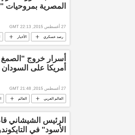
المصرية بمروحيات " كا -52" الهجومية 
27 أغسطس 2015, 22:13 GMT
رصد عسكري
الأخبار
ا
أسرار خروج "الصمغ 
أمريكا على السودان
27 أغسطس 2015, 21:48 GMT
العالم العربي
العالم
ا
أخبار السودان اليوم
الرئيس الشيشاني قا
الأسود" في التايكوندو