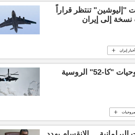
"إليوشين" تنتظر قراراً
 نسخة إلى إيران
خبار إيران
-52" الروسية
روحيات
البرلمانية ... الانقسام يهدد