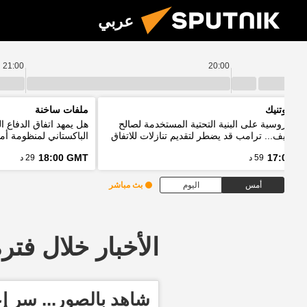
عربي
21:00
20:00
م سبوتنيك
ملفات ساخنة
ات روسية على البنية التحتية المستخدمة لصالح
هل يمهد اتفاق الدفاع 
ت كييف... ترامب قد يضطر لتقديم تنازلات للاتفاق
الباكستاني لمنظومة أمن
إيران
18:00 GMT
17:00 G
59 د
29 د
أمس
اليوم
بث مباشر
الأخبار خلال فترة معينة
شاهد بالصور... سر إ