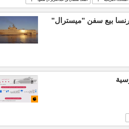
سا بيع سفن "ميسترال"
سية