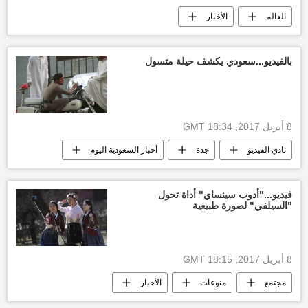
العالم
الأخبار
الولايات المتحدة الأمريكية
دونالد ترامب
البيت الأبيض
الكونغرس الأمريكي
بالفيديو...سعودي يكشف حيلة متسول
الضربة الأمريكية
الهجوم الأمريكي على سوريا
8 أبريل 2017, 18:34 GMT
نادي الفيديو
جدة
أخبار السعودية اليوم
أخبار العالم الآن
سعودي
متسول
شارع
روسيا
فيديو..."أدوب سينساي" أداة تحول
"السيلفي" لصورة طبيعية
8 أبريل 2017, 18:15 GMT
مجتمع
منوعات
الأخبار
مستخدم
شركة أدوب
أداة جديدة