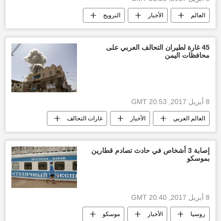
العالم
الأخبار
النرويج
عبوة ناسفة
عملية إرهابية
روسيا
45 غارة لطيران التحالف العربي على
محافظات اليمن
8 أبريل 2017, 20:53 GMT
العالم العربي
الأخبار
غارات التحالف
الملك سلمان بن عبدالعزيز آل سعود
أخبار اليمن الأن
الحرب على اليمن
إصابة 3 أشخاص في حادث تصادم قطارين
بموسكو
8 أبريل 2017, 20:40 GMT
روسيا
الأخبار
موسكو