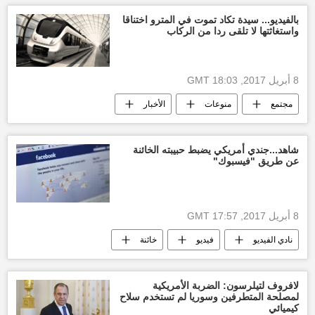
تعديل
صورة سيلفي
بالفيديو... سيدة تكاد تموت في المترو اختناقا
واستغاثتها لا تلقى ردا من الركاب
8 أبريل 2017, 18:03 GMT
مجتمع
منوعات
الأخبار
الولايات المتحدة الأمريكية
أخبار العالم الآن
شاهد...جندي أمريكي يضبط حبيبته الخائنة
عن طريق "فيسبوك"
8 أبريل 2017, 17:57 GMT
نادي الفيديو
فيديو
خائنة
خيانة
أخبار العالم الآن
جندي
روسيا
الولايات المتحدة الأمريكية
لافروف لتيلرسون: الضربة الأمريكية
لمصلحة المتطرفين وسوريا لم تستخدم سلاح
كيميائي