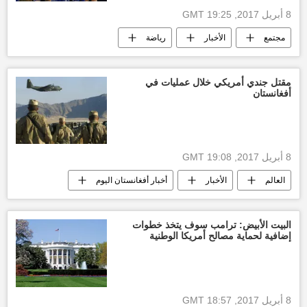
8 أبريل 2017, 19:25 GMT
مجتمع
الأخبار
رياضة
بورنموت
آدم سميث
ايدن هازارد
هدف
روسيا
أخبار الدوري الإنجليزي
مقتل جندي أمريكي خلال عمليات في
أفغانستان
أخبار إنجلترا
نادي تشيلسي
8 أبريل 2017, 19:08 GMT
العالم
الأخبار
أخبار أفغانستان اليوم
أخبار العالم الآن
مقتل
جندي
أمريكي
روسيا
البيت الأبيض: ترامب سوف يتخذ خطوات
إضافية لحماية مصالح أمريكا الوطنية
الولايات المتحدة الأمريكية
8 أبريل 2017, 18:57 GMT