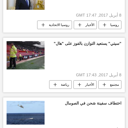
8 أبريل 2017, 17:47 GMT
روسيا
الأخبار
روسيا الاتحادية
زيغمار غابرييل
ريكس تيلرسون
الخارجية الروسية
الهجوم الأمريكي على سوريا
"سيتي" يستعيد التوازن بالفوز على "هال"
ملف الأسلحة الكيميائية في سوريا
8 أبريل 2017, 17:43 GMT
مجتمع
الأخبار
رياضة
أحمد المحمدي
مانشستر يونايتد
هال سيتي
فوز
أخبار الدوري الإنجليزي
اختطاف سفينة شحن في الصومال
أخبار إنجلترا
أخبار كرة القدم