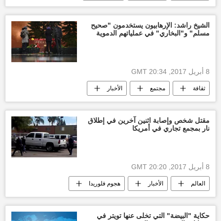
تصادم
تصادم قطارين
أخبار العالم الآن
أخبار روسيا اليوم
الشيخ راشد: الإرهابيون يستخدمون "صحيح
مسلم" و"البخاري" في عملياتهم الدموية
8 أبريل 2017, 20:34 GMT
ثقافة
مجتمع
الأخبار
الشيخ مصطفى راشد
الأحاديث الدينية
صحيح مسلم
صحيح البخاري
مقتل شخص وإصابة اثنين آخرين في إطلاق
نار بمجمع تجاري في أمريكا
اخبار العالم الإسلامي
العالم العربي
8 أبريل 2017, 20:20 GMT
العالم
الأخبار
هجوم فلوريدا
أخبار العالم الآن
إرهاب
روسيا
الولايات المتحدة الأمريكية
حكاية "البيضة" التي تخلى عنها تويتر في