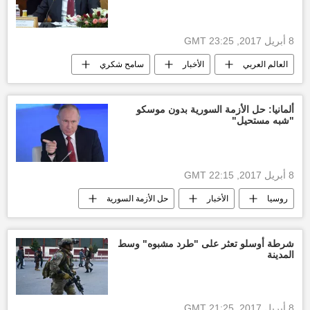
8 أبريل 2017, 23:25 GMT
العالم العربي
الأخبار
سامح شكري
وزارة الخارجية المصرية
العلاقات المصرية السودانية
تأشيرة دخول
ألمانيا: حل الأزمة السورية بدون موسكو
"شبه مستحيل"
أخبار مصر الآن
أخبار السودان اليوم
8 أبريل 2017, 22:15 GMT
روسيا
الأخبار
حل الأزمة السورية
فلاديمير بوتين
أخبار ألمانيا
محادثات جنيف
شرطة أوسلو تعثر على "طرد مشبوه" وسط
المدينة
8 أبريل 2017, 21:25 GMT