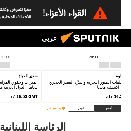
عربي
21:00
20:00
يا العلوم
صدى الحياة
ئد مخلفات الطيور البحرية وأسرَّة العصر الحجري
الميراث وحقوق المرأة 
ل من اكتشف معدنا
تتعامل الدول العربية م
16:53 GMT
16:33 G
19 د
7 د
أمس
اليوم
بث مباشر
الرئاسة اللبناني