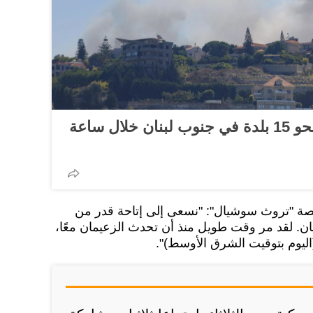
إعلام: إسرائيل تقصف نحو 15 بلدة في جنوب لبنان خلال ساعة
ة "تروث سوشيال": "نسعى إلى إتاحة قدر من
ن. لقد مر وقت طويل منذ أن تحدث الزعيمان معًا،