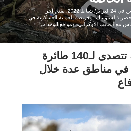
انطلقت العملية العسكرية الروسية الخاصة لحماية دونباس في 24 فبراير/ شباط 2022. نقدم آخر
 حصرية لسبوتنيك، وخريطة للعملية العسكرية في
ماس مع الجانب الأوكراني، ومواقع الوحدات
القوات الروسية تتصدى لـ140 طائرة
 في مناطق عدة خلال
فاع