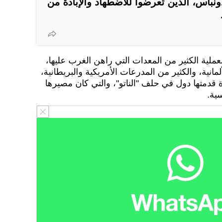
 دونباس، الذين تعرضوا للاضطهاد والإبادة من
ملية الكثير من المعدات التي راهن الغرب عليها،
سها دبابات "ليوبارد 2" الألمانية، والكثير من المدرعات الأمريكية والبريطانية،
رة قدمتها دول في حلف "الناتو"، والتي كان مصيرها
ية.