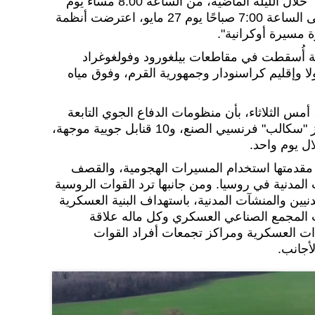
وأصدرت الوزارة بيانًا قالت فيه: "خلال الليلة الماضية، من الساعة 8:00 مساءً يوم
26 مايو (أيار) من هذا العام وحتى الساعة 7:00 صباحًا يوم 27 مايو، اعترضت أنظمة
ة أُسقطت في مقاطعات بيلغورود وفولغوغراد
 وإقليم كراسنودار وجمهورية القرم، وفوق مياه
 أمس الثلاثاء، بأن منظومات الدفاع الجوي التابعة
لها أسقطت 3 صواريخ من طراز "سكالب" فرنسيي الصنع، و10 قنابل جويية موجهة،
 مقدمتها استخدام المسيرات الهجومية، والقصف
المدنية في روسيا. ومن جانبها ترد القوات الروسية
يين والمنشآت المدنية، باستهداف البنية العسكرية
ت المجمع الصناعي العسكري وكل ماله علاقة
دات العسكرية ومراكز تجمعات أفراد القوات
لأجانب.