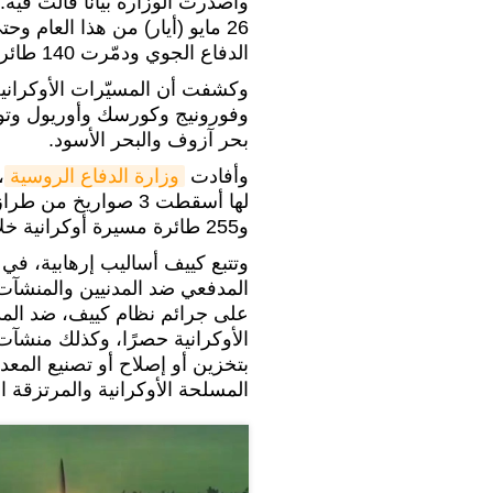
الدفاع الجوي ودمّرت 140 طائرة مسيرة أوكرانية".
وكشفت أن المسيّرات الأوكراني
وفورونيج وكورسك وأوريول وتولا
بحر آزوف والبحر الأسود.
وأفادت
وزارة الدفاع الروسية
،
و255 طائرة مسيرة أوكرانية خلال يوم واحد.
وتتبع كييف أساليب إرهابية، في
المدفعي ضد المدنيين والمنشآت 
على جرائم نظام كييف، ضد المدن
الأوكرانية حصرًا، وكذلك منشآ
بتخزين أو إصلاح أو تصنيع المع
المسلحة الأوكرانية والمرتزقة ا