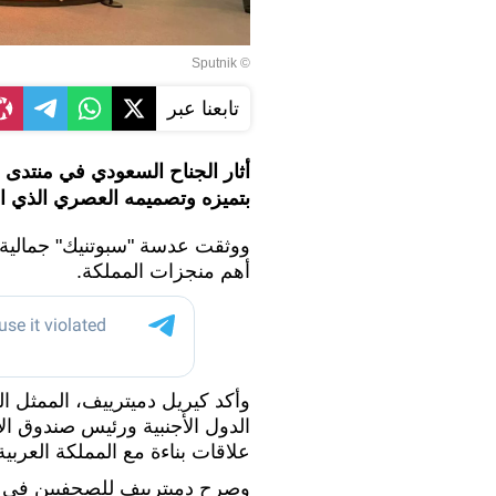
© Sputnik
تابعنا عبر
أثار الجناح السعودي في منتدى 
بتميزه وتصميمه العصري الذي اجت
ووثقت عدسة "سبوتنيك" جمالية
أهم منجزات المملكة.
وأكد كيريل دميترييف، الممثل ال
الدول الأجنبية ورئيس صندوق ال
علاقات بناءة مع المملكة العربية
وصرح دميترييف للصحفيين في م