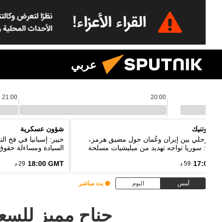
عربي
21:00
20:00
م سبوتنيك
شؤون عسكرية
اق مرحلي بين إيران وعُمان حول مضيق هرمز،
خبير: إسبانيا في فخ ا
يباني: سوريا تواجه تهديد من ميليشيات مسلحة
السيادة ومساءلة حقوق 
خدم حدود دول الجوار
18:00 GMT
17:00 G
59 د
29 د
أمس
اليوم
بث مباشر
جناح مميز للسع