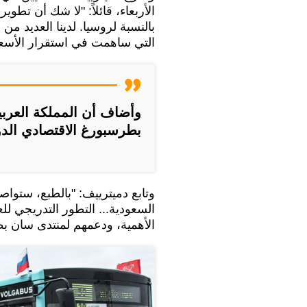
الأربعاء، قائلاً: "لا شك أن تطوي
بالنسبة لروسيا. لدينا العديد من
التي ساهمت في استقرار الأسعا
وأضاف أن المملكة العرب
بطرسبورغ الاقتصادي الدو
وتابع دميترييف: "بالطبع، ستواصل
السعودية... التطور التدريجي للع
الأهمية، ودعمهم لمنتدى سان بط