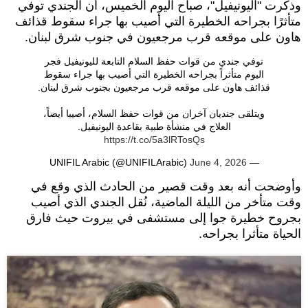
وذكرت "اليونيفيل"، صباح اليوم الخميس، أن الجندي توفي
متأثرًا بجراحه الخطيرة التي أصيب بها جراء سقوط قذائف
هاون على موقعه قرب مرجعيون في جنوب شرق لبنان.
توفي جندي من قوات حفظ السلام التابعة لليونيفيل فجر
اليوم متأثراً بجراحه الخطيرة التي أصيب بها جراء سقوط
قذائف هاون على موقعه قرب مرجعيون بجنوب شرق لبنان.
ويتلقى جنديان آخران من قوات حفظ السلام، أصيبا أيضاً،
العلاج في منشأة طبية بقاعدة اليونيفيل.
https://t.co/5a3lRTosQs
June 4, 2026
— UNIFIL Arabic (@UNIFILArabic)
وأوضحت أنه بعد وقت قصير من الحادث الذي وقع في
وقت متأخر من الليلة الماضية، نُقل الجندي الذي أصيب
بجروح خطيرة جوا إلى مستشفى في بيروت حيث فارق
الحياة متأثرا بجراحه.