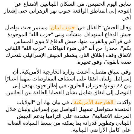
سابق اليوم الخميس، من السكان اللبنانيين الامتناع عن
التوجه إلى المناطق الواقعة جنوب نهر الزهراني حتى إشعار
آخر.
وقال الجيش: "القتال في
 جنوب لبنان
مستمر حيث يواصل
جيش الدفاع استهداف منشآت وبنى "حزب الله" الموجودة
في قراكم وبالقرب منها. جيش الدفاع لا ينوي المساس
بكم"، محذرا من أنه "في ضوء انتهاكات "حزب الله" اللبناني
لاتفاق وقف إطلاق النار، يضطر الجيش الإسرائيلي للتحرك
ضده بالقوة"، وفق تعبيره.
وفي سياق متصل، أعلنت وزارة الخارجية الأمريكية، أن
إسرائيل ولبنان اتفقا على استئناف المفاوضات بينهما اعتبارًا
من 22 يونيو/ حزيران الجاري، في إطار جهود تهدف إلى
التوصل إلى اتفاق شامل بشأن القضايا العالقة بين الجانبين.
وأكدت
 الخارجية الأمريكية
، في بيان لها، أن "الولايات
المتحدة ستواصل تسهيل التواصل بين إسرائيل ولبنان خلال
المرحلة الانتقالية"، مشددة على التزامها بدعم الجيش
اللبناني وتطوير قدراته بما يمكنه من بسط السيادة الفعالة
على كامل الأراضي اللبنانية.