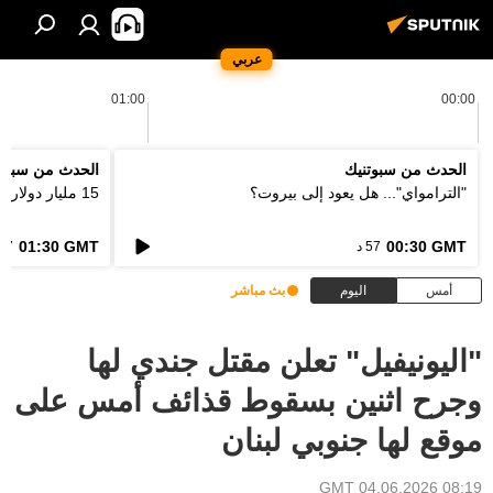
عربي
01:00
00:00
الحدث من سبوتنيك
الحدث من سبوت
"الترامواي"... هل يعود إلى بيروت؟
15 مليار دولار... كيف ستعالج اوروبا فاتورة الحرائق؟
01:30 GMT
00:30 GMT
57 د
57 د
أمس
اليوم
بث مباشر
"اليونيفيل" تعلن مقتل جندي لها
وجرح اثنين بسقوط قذائف أمس على
موقع لها جنوبي لبنان
08:19 GMT 04.06.2026