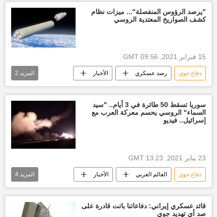
"يرصد الرؤوس المنفصلة"... ميزات نظام
كشف الصواريخ المعتدية الروسي
15 فبراير 2021, 09:56 GMT
دفاع جوي
رصد عسكري
الأخبار
المزيد
2
روسيا
نظام
سوريا تسقط 50 طائرة في 3 أيام.. "سيد
السماء" الروسي يحسم معركة العرب مع
إسرائيل.. فيديو
23 يناير 2021, 13:23 GMT
دفاع جوي
العالم العربي
الأخبار
المزيد
4
رصد عسكري
سام
حرب أكتوبر
إسرائيل
قائد عسكري إيراني: دفاعاتنا باتت قادرة على
صد أي تهديد جوي