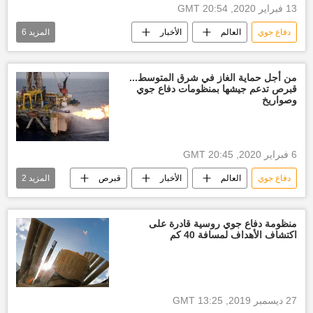
13 فبراير 2020, 20:54 GMT
دفاع جوي
العالم
الأخبار
المزيد
6
أخبار الهند اليوم
نظام دفاع جوي
كشمير
إقليم كشمير
من أجل حماية الغاز في شرق المتوسط...
قبرص تدعم جيشها بمنظومات دفاع جوي
الولايات المتحدة الأمريكية
باكستان
وصواريخ
6 فبراير 2020, 20:45 GMT
دفاع جوي
العالم
الأخبار
قبرص
المزيد
2
الجيش القبرصي
الجيش الفرنسي
منظومة دفاع جوي روسية قادرة على
اكتشاف الأهداف لمسافة 40 كم
27 ديسمبر 2019, 13:25 GMT