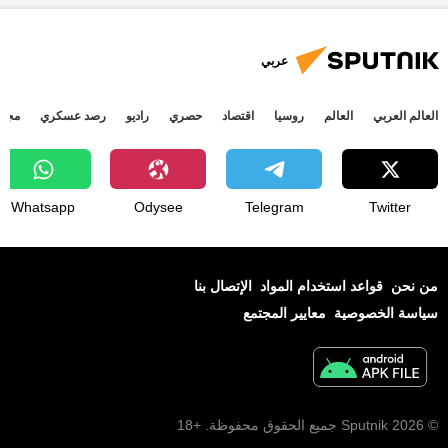
أنصار الله
أخبار اليمن الأن
عربي
العالم العربي
العالم
روسيا
اقتصاد
حصري
راديو
رصد عسكري
مجتم
Whatsapp
Odysee
Telegram
Twitter
من نحن
قواعد استخدام المواد
الإتصال بنا
سياسة الخصوصية
معايير المجتمع
© 2026 Sputnik جميع الحقوق محفوظة. +18