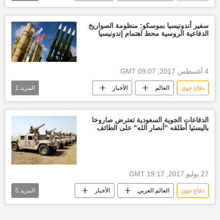
العالم
نظام دفاع جوي
منظومات دفاع جوي
درع صاروخي
سفير أندونيسيا بموسكو: منظومة الصواريخ
الدفاعية الروسية محط اهتمام إندونيسيا
الولايات المتحدة الأمريكية
البنتاغون الأمريكي
4 أغسطس 2017, 09:07 GMT
دفاع جوي
العالم
الأخبار
المزيد
1
إس - 300
أخبار إندونيسيا
الدفاعات الجوية السعودية تعترض صاروخا
باليستيا أطلقه "أنصار الله" على الطائف
27 يوليو 2017, 19:17 GMT
دفاع جوي
العالم العربي
الأخبار
المزيد
5
الطائف
جماعة
قوات جوية