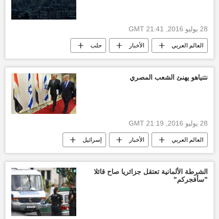
28 يوليو 2016, 21:41 GMT
العالم العربي
الأخبار
حلب
المركز الروسي لتنسيق الهدنة
خروقات
هدنة
نتنياهو يهنئ الشعب المصري
28 يوليو 2016, 21:19 GMT
العالم العربي
الأخبار
إسرائيل
السفارة المصرية في تل ابيب
حفل
العيد الوطني
ثورة يوليو
سياسة
الشرطة الألمانية تعتقل جزائريا صاح قائلا
"سأفجركم"
بنيامين نتنياهو
الرئيس عبدالفتاح السيسي