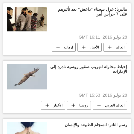
ماليزيا: عزل سجناء "داعش" بعد تأثيرهم
على 7 حراس أمن
28 يوليو 2016, 16:11 GMT
العالم
الأخبار
إرهاب
تنظيم داعش الإرهابي
أخبار ماليزيا اليوم
إحباط محاولة لتهريب صقور روسية نادرة إلى
الإمارات
28 يوليو 2016, 15:53 GMT
العالم العربي
روسيا
الأخبار
الشرطة الروسية
محاولة تهريب
صقور
رسم التاتو: انسجام الطبيعة والإنسان