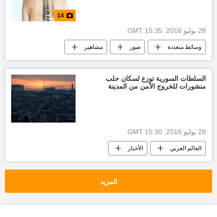
14
28 يوليو 2016, 15:35 GMT
وسائط متعددة
صور
مشاهير
التاتو
روسيا
جمهورية القرم الروسية
السلطات السورية توزع لسكان حلب
منشورات للخروج الآمن من المدينة
28 يوليو 2016, 15:30 GMT
العالم العربي
الأخبار
وزير الدفاع الروسي سيرغي شويغو
المزيد