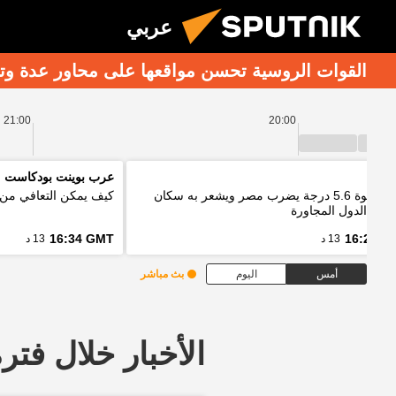
عربي
القوات الروسية تحسن مواقعها على محاور عدة وتك
21:00
20:00
اييك
عرب بوينت بودكاست
زلزال بقوة 5.6 درجة يضرب مصر ويشعر به سكان
كيف يمكن التعافي من 
 من الدول المجاورة
16:34 GMT
16:20 G
13 د
13 د
أمس
اليوم
بث مباشر
الأخبار خلال فترة معينة