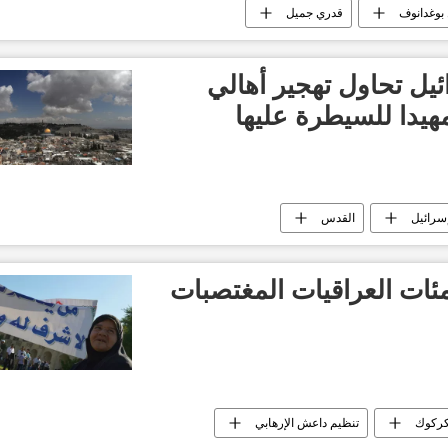
 بوغدانوف
قدري جميل
ل تحاول تهجير أهالي
يدا للسيطرة عليها
سرائيل
القدس
مئات العراقيات المغتصبات
ركوك
تنظيم داعش الإرهابي