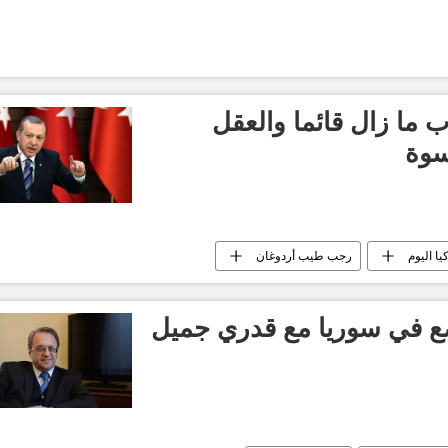
ب ما زال قائما والعقل
سوة
يا اليوم
رجب طيب أردوغان
ع في سوريا مع قدري جميل