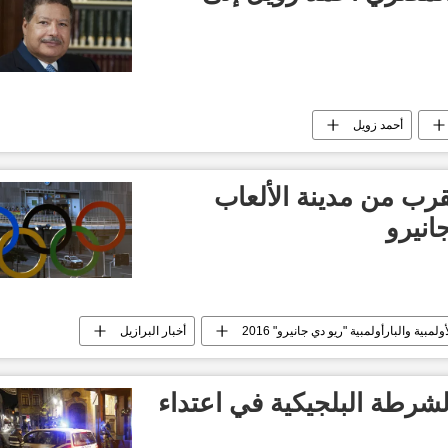
أحمد زويل
قرب من مدينة الألعاب
انيرو
ولمبية والبارأولمبية "ريو دي جانيرو" 2016
أخبار البرازيل
شرطة البلجيكية في اعتداء