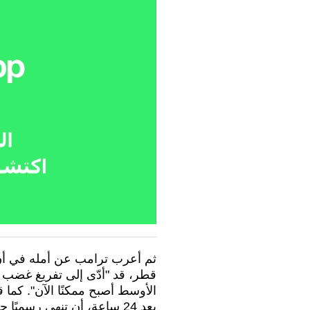
ثم أعرب ترامب عن أمله في أن
قطر، قد "أدّى إلى تفريغ غضب إ
الأوسط أصبح ممكنًا الآن". كما ق
بعد 24 ساعة، أن تنهي رسميًا حرب الأيام الـ12 يوما".