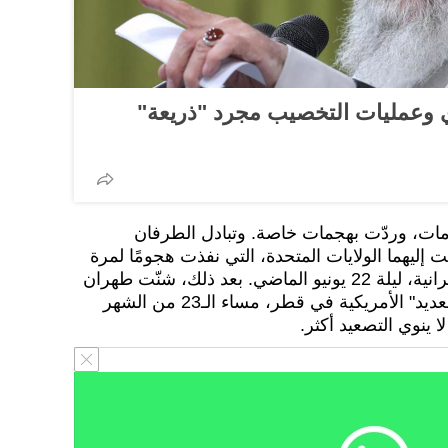
وي وعمليات التخصيب مجرد "ذريعة"
مات، وردّت بهجمات خاصة. وتبادل الطرفان
إليهما الولايات المتحدة، التي نفذت هجومًا لمرة
واحدة على المنشآت النووية الإيرانية، ليلة 22 يونيو الماضي. بعد ذلك، شنّت طهران
ضرباتٍ صاروخية على قاعدة "العديد" الأمريكية في قطر، مساء الـ23 من الشهر
ا ينوي التصعيد أكثر.