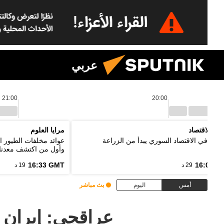
عربي
21:00
20:00
نين الاقتصاد
مرايا العلوم
ر: تعافي الاقتصاد السوري يبدأ من الزراعة
عوائد مخلفات الطيور ا
وأول من اكتشف معدنا
16:33 GMT
16:03 G
29 د
19 د
أمس
اليوم
بث مباشر
عراقجي: إيران 