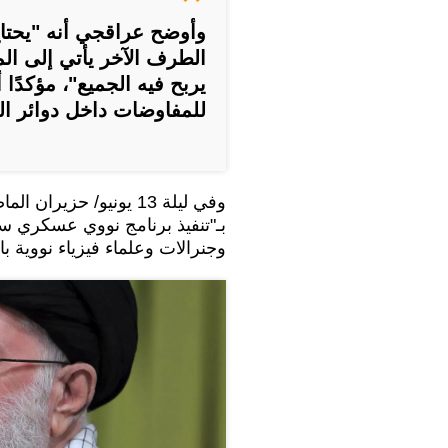
وأوضح عراقجي أنه "يحتاج إ
الطرف الآخر يأتي إلى ال
يربح فيه الجميع"، مؤكدًا
للمفاوضات داخل دوائر ال
وفي ليلة 13 يونيو/ حز
بـ"تنفيذ برنامج نووي عسكري سر
وجنرالات وعلماء فيزياء نووية ب