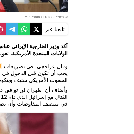
© AP Photo / Eraldo Peres
تابعنا عبر
أكد وزير الخارجية الإيراني ع
الولايات المتحدة الأمريكية، تع
وقال عراقجي، في تصريحات
ل
يجب أن تكون قبل الدخول في مف
المبعوث الأمريكي ستيف ويتكوف،
وأضاف أن "طهران لن توافق على 
ا
في منتصف المفاوضات وأن يضمنوا